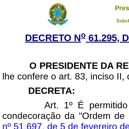
Pres
Subch
o
DECRETO N
61.295, 
O PRESIDENTE DA RE
lhe confere o art. 83, inciso II,
DECRETA:
Art. 1º É permitid
condecoração da "Ordem de R
nº 51.697, de 5 de fevereiro d