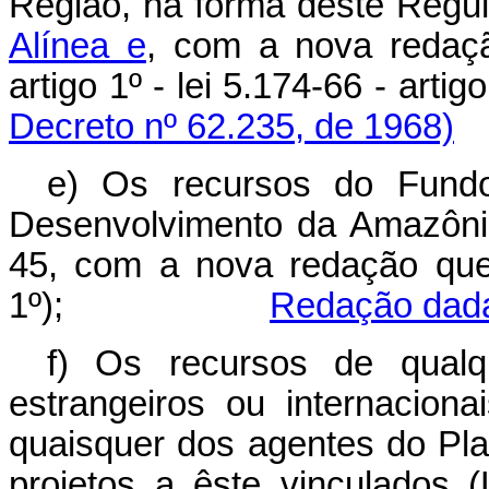
Região, na forma dêste Reg
Alínea e
, com a nova redaçã
artigo 1º - lei 5.174-66
Decreto nº 62.235, de 1968)
e) Os recursos do Fundo
Desenvolvimento da Amazônia
45, com a nova redação que 
1º);
Redação dada
f) Os recursos de qualq
estrangeiros ou internacion
quaisquer dos agentes do Pl
projetos a êste vinculados (