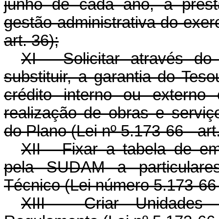
junho de cada ano, a prest
gestão administrativa do exerc
art. 36);
XI - Solicitar através 
substituir, a garantia do Te
crédito interno ou extern
realização de obras e servi
do Plano (Lei nº 5.173-66 - art.
XII - Fixar a tabela de e
pela SUDAM a particulare
Técnico (Lei número 5.173-66 -
XIII - Criar Unidades 