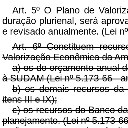
Art. 5º O Plano de Valor
duração plurienal, será apro
e revisado anualmente. (Lei nº 
Art. 6º Constituem recu
Valorização Econômica da Am
a) os do orçamento anual d
à SUDAM (Lei nº 5.173-66 - art
b) os demais recursos da 
itens III e IX);
c) os recursos do Banco da
planejamento. (Lei nº 5.173-66 