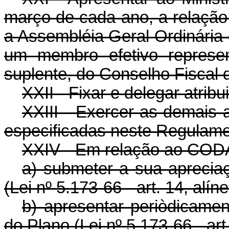
março de cada ano, a relação
a Assembléia Geral Ordinária
um membro efetivo represe
suplente, do Conselho Fiscal dê
XXII - Fixar e delegar atri
XXIII - Exercer as demais a
especificadas neste Regulame
XXIV - Em relação ao COD
a) submeter a sua aprecia
(Lei nº 5.173-66 - art. 14, alíne
b) apresentar periòdicamen
do Plano (Lei nº 5.173-66 - art.