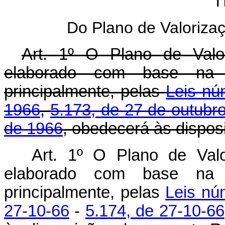
T
Do Plano de Valoriz
Art. 1º O Plano de Valo
elaborado com base na C
principalmente, pelas
Leis nú
1966
,
5.173, de 27 de outubr
de 1966
, obedecerá às dispo
Art. 1º O Plano de Val
elaborado com base na C
principalmente, pelas
Leis nú
27-10-66
-
5.174, de 27-10-66