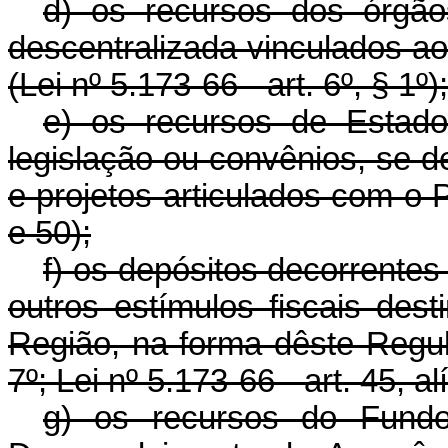
d) os recursos dos órgão
descentralizada vinculados a
(Lei nº 5.173-66 - art. 6º, § 1º);
e) os recursos de Estado
legislação ou convênios, se 
e projetos articulados com o Pl
e 50);
f) os depósitos decorrente
outros estímulos fiscais des
Região, na forma dêste Regul
7º; Lei nº 5.173-66 - art. 45, a
g) os recursos do Fundo