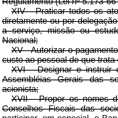
Regulamento (Lei nº 5.173-66 -
XIV - Praticar todos os a
diretamente ou por delegação,
a serviço, missão ou estud
Nacional;
XV - Autorizar o pagamento
custo ao pessoal de que trata 
XVI - Designar e instrui
Assembléias Gerais das s
acionista;
XVII - Propor os nomes 
Conselhos Fiscais das soc