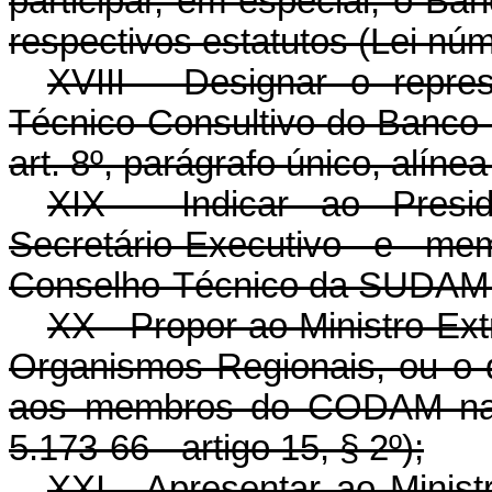
participar, em especial, o B
respectivos estatutos (Lei núme
XVIII - Designar o repr
Técnico-Consultivo do Banco 
art. 8º, parágrafo único, alínea
XIX - Indicar ao Presi
Secretário-Executivo e m
Conselho-Técnico da SUDAM (Le
XX - Propor ao Ministro Ex
Organismos Regionais, ou o qu
aos membros do CODAM na f
5.173-66 - artigo 15, § 2º);
XXI - Apresentar ao Minist