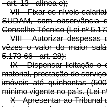
- art. 13 - alínea e);
VII - Fixar os níveis salari
SUDAM, com observância do
Conselho Técnico (Lei nº 5.173-
VIII - Autorizar despesas
vêzes o valor do maior salá
5.173-66 - art. 28);
IX - Dispensar licitação e 
material, prestação de serviç
imóveis até quinhentas (500
mínimo vigente no país. (Lei nº
X - Apresentar ao Tribunal 