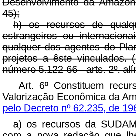
Desenvolvimento da Amazônia
45);
h) os recursos de qualqu
estrangeiros ou internacion
qualquer dos agentes do Pla
projetos a êste vinculados. 
número 5.122-66 - arts. 2º, al
Art. 6º Constituem recu
Valorização Econômi
pelo Decreto nº 62.235, de 19
a) os recursos da SUDA
com a nova redação que lhe