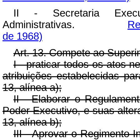
II - Secretaria Exec
Administrativas.
Re
de 1968)
Art. 13. Compete ao Superi
I - praticar todos os atos
atribuições estabelecidas pa
13, alínea a);
II - Elaborar o Regulamen
Poder Executivo, e suas alter
13, alínea b);
III - Aprovar o Regimento 