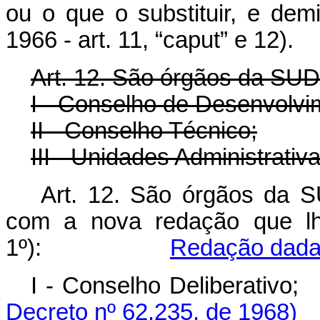
ou o que o substituir, e dem
1966 - art. 11, “caput” e 12).
Art. 12. São órgãos da SUDA
I - Conselho de Desenvolv
II - Conselho Técnico;
III - Unidades Administrativa
Art. 12. São órgãos da S
com a nova redação que lhe
1º):
Redação dada 
I - Conselho Del
Decreto nº 62.235, de 1968)