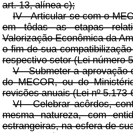
art. 13, alínea c);
IV - Articular-se com o MEC
em tôdas as etapas relat
Valorização Econômica da Ama
o fim de sua compatibilização
respectivo setor (Lei número 5.
V - Submeter a aprovação d
do MECOR, ou do Ministério
revisões anuais (Lei nº 5.173-66
VI - Celebrar acôrdos, con
mesma natureza, com entida
estrangeiras, na esfera de s