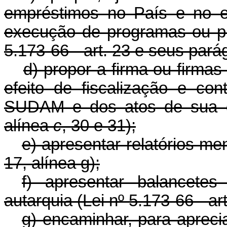
empréstimos no País e no ex
execução de programas ou pro
5.173-66 - art. 23 e seus pará
d) propor a firma ou firma
efeito de fiscalização e co
SUDAM e dos atos de sua ge
alínea
c
, 30 e 31);
e) apresentar relatórios men
17, alínea g);
f) apresentar balancete
autarquia (Lei nº 5.173-66 - art
g) encaminhar, para aprec