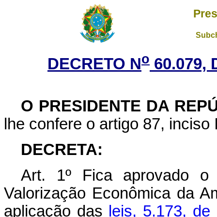
Pres
Subch
o
DECRETO N
60.079, 
O PRESIDENTE DA REP
lhe confere o artigo 87, inciso 
DECRETA:
Art. 1º Fica aprovado o
Valorização Econômica da Am
aplicação das
leis, 5.173, d