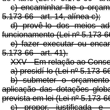
c) encaminhar-lhe o orçam
5.173-66 - art. 14, alínea c);
d) provê-lo dos meios adm
funcionamento (Lei nº 5.173-66 
e) fazer executar ou enca
5.173-66 - art. 41).
XXV - Em relação ao Conse
a) presidí-lo (Lei nº 5.173-66
b) submeter o orçamen
aplicação das dotações glob
prevista em lei (Lei nº 5.173-66 
c) propor, justificada e