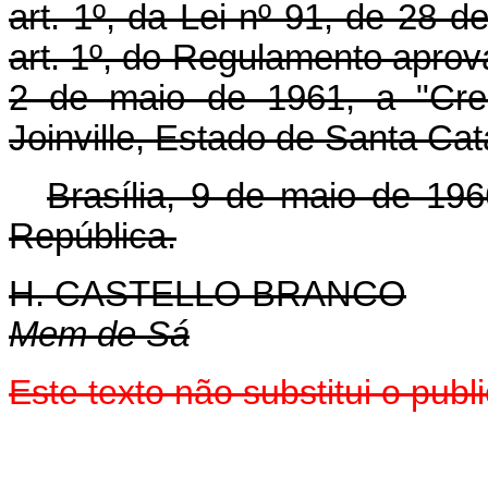
art. 1º, da Lei nº 91, de 28
art. 1º, do Regulamento apro
2 de maio de 1961, a "Cr
Joinville, Estado de Santa Cat
Brasília, 9 de maio de 19
República.
H. CASTELLO BRANCO
Mem de Sá
Este texto não substitui o pu