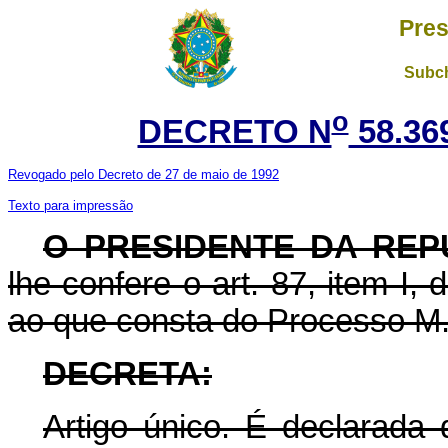
Pres
Subch
o
DECRETO N
58.36
Revogado pelo Decreto de 27 de maio de 1992
Texto para impressão
O PRESIDENTE DA REP
lhe confere o art. 87, item I,
ao que consta do Processo M.J
DECRETA:
Artigo único. É declarada 