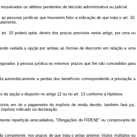
s, ressalvados os débitos pendentes de
decisão
administrativa ou judicial.
as pessoas jurídicas que houverem feito a indicação de que trata o art. 10,
ulamento.
art. 10 poderá optar, dentro dos prazos previstos neste artigo, por uma ou
a, sendo vedada a opção por ambas as formas de desconto em relação a uma
egurados à pessoa jurídica os mesmos prazos que lhe são concedidos para
eta automàticamente a perdas dos benefícios correspondendo à prestação a
 da opção o disposto no artigo 12 ou no art. 13 conforme a hipótese.
evistos em lei o pagamento do impôsto de renda devido, também fará jus,
 impôsto indicado na declaração.
ompetente repartição arrecadadora, “Obrigações do FIDENE” ou comprovante do
a competente, nos prazos de que trata o artigo anterior, títulos múltiplos ou