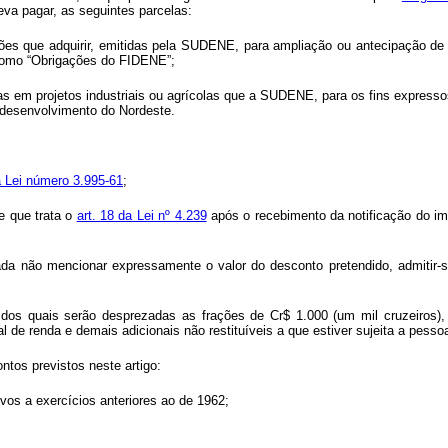
eva pagar, as seguintes parcelas:
gações que adquirir, emitidas pela SUDENE, para ampliação ou antecipação 
como “Obrigações do FIDENE”;
das em projetos industriais ou agrícolas que a SUDENE, para os fins express
o desenvolvimento do Nordeste.
a Lei número 3.995-61
;
de que trata o
art. 18 da Lei nº 4.239
após o recebimento da notificação do impô
sada não mencionar expressamente o valor do desconto pretendido, admitir-s
o dos quais serão desprezadas as frações de Cr$ 1.000 (um mil cruzeiros
l de renda e demais adicionais não restituíveis a que estiver sujeita a pessoa
ntos previstos neste artigo:
ivos a exercícios anteriores ao de 1962;