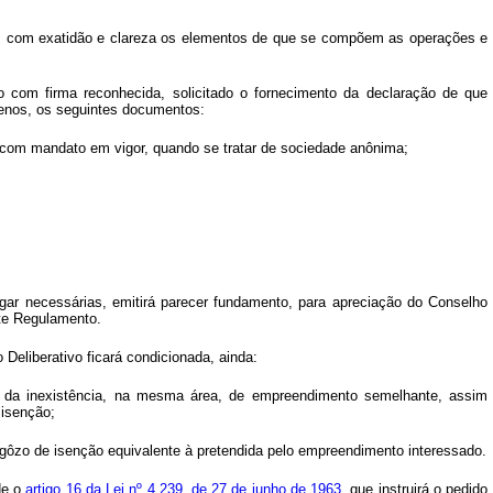
e, com exatidão e clareza os elementos de que se compõem as operações e
 com firma reconhecida, solicitado o fornecimento da declaração de que
menos, os seguintes documentos:
ria com mandato em vigor, quando se tratar de sociedade anônima;
gar necessárias, emitirá parecer fundamento, para apreciação do Conselho
ste Regulamento.
eliberativo ficará condicionada, ainda:
, da inexistência, na mesma área, de empreendimento semelhante, assim
 isenção;
gôzo de isenção equivalente à pretendida pelo empreendimento interessado.
de o
artigo 16 da Lei nº 4.239, de 27 de junho de 1963
, que instruirá o pedido