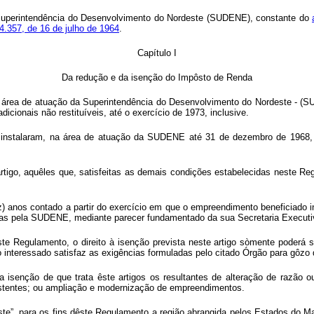
a Superintendência do Desenvolvimento do Nordeste (SUDENE), constante do
 4.357, de 16 de julho de 1964
.
Capítulo I
Da redução e da isenção do Impôsto de Renda
 área de atuação da Superintendência do Desenvolvimento do Nordeste - (S
icionais não restituíveis, até o exercício de 1973, inclusive.
e instalaram, na área de atuação da SUDENE até 31 de dezembro de 1968, f
igo, aquêles que, satisfeitas as demais condições estabelecidas neste Regul
ez) anos contado a partir do exercício em que o empreendimento beneficiado 
das pela SUDENE, mediante parecer fundamentado da sua Secretaria Executiv
ste Regulamento, o direito à isenção prevista neste artigo sòmente poderá 
teressado satisfaz as exigências formuladas pelo citado Órgão para gôzo d
isenção de que trata êste artigos os resultantes de alteração de razão 
istentes; ou ampliação e modernização de empreendimentos.
te”, para os fins dêste Regulamento a região abrangida pelos Estados do M