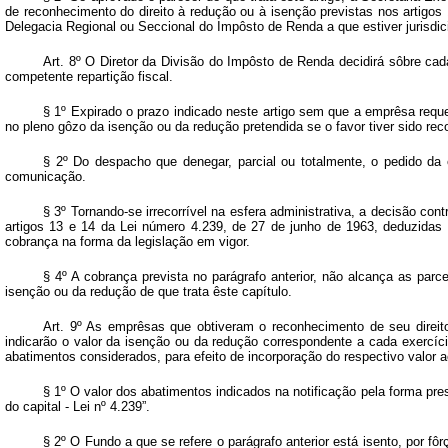
de reconhecimento do direito à redução ou à isenção previstas nos artigos
Delegacia Regional ou Seccional do Impôsto de Renda a que estiver jurisdic
Art. 8º O Diretor da Divisão do Impôsto de Renda decidirá sôbre cad
competente repartição fiscal.
§ 1º Expirado o prazo indicado neste artigo sem que a emprêsa requer
no pleno gôzo da isenção ou da redução pretendida se o favor tiver sido 
§ 2º Do despacho que denegar, parcial ou totalmente, o pedido da 
comunicação.
§ 3º Tornando-se irrecorrível na esfera administrativa, a decisão co
artigos 13 e 14 da Lei número 4.239, de 27 de junho de 1963, deduzidas d
cobrança na forma da legislação em vigor.
§ 4º A cobrança prevista no parágrafo anterior, não alcança as parc
isenção ou da redução de que trata êste capítulo.
Art. 9º As emprêsas que obtiveram o reconhecimento de seu direito
indicarão o valor da isenção ou da redução correspondente a cada exercício
abatimentos considerados, para efeito de incorporação do respectivo valor a
§ 1º O valor dos abatimentos indicados na notificação pela forma pre
do capital - Lei nº 4.239”.
§ 2º O Fundo a que se refere o parágrafo anterior está isento, por fô