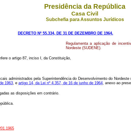
Presidência da República
Casa Civil
Subchefia para Assuntos Jurídicos
DECRETO Nº 55.334, DE 31 DE DEZEMBRO DE 1964.
Regulamenta a aplicação de incenti
Nordeste (SUDENE).
ere o artigo 87, inciso I, da Constituição,
fiscais administrados pela Superintendência do Desenvolvimento do Nordes
 de 1963
, e
artigo 14, da Lei nº 4.357, de 16 de junho de 1964
, anexo ao prese
ogadas as disposições em contrário.
pública.
201.1965