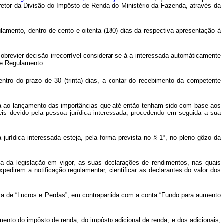
iretor da Divisão do Impôsto de Renda do Ministério da Fazenda, através da
lamento, dentro de cento e oitenta (180) dias da respectiva apresentação à
obrevier decisão irrecorrível considerar-se-á a interessada automàticamente
te Regulamento.
entro do prazo de 30 (trinta) dias, a contar do recebimento da competente
ederá ao lançamento das importâncias que até então tenham sido com base aos
veis devido pela pessoa jurídica interessada, procedendo em seguida a sua
jurídica interessada esteja, pela forma prevista no § 1º, no pleno gôzo da
ma da legislação em vigor, as suas declarações de rendimentos, nas quais
pedirem a notificação regulamentar, cientificar as declarantes do valor dos
onta de “Lucros e Perdas”, em contrapartida com a conta “Fundo para aumento
mento do impôsto de renda, do impôsto adicional de renda, e dos adicionais,