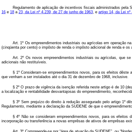
Regulamento de aplicação de incentivos fiscais administrados pel
16
e
18
a
23, da Lei nº 4.239, de 27 de junho de 1963
, e
artigo 14, da Lei nº
Art
. 1º Os empreendimentos industriais ou agrícolas em operação na
(cinqüenta por cento) o impôsto de renda o impôsto adicional de renda e os ad
Art. 2º Os novos empreendimentos industriais ou agrícolas, que s
adicionais não restituíveis.
§ 1º Consideram-se empreendimentos novos, para os efeitos dêste art
que venham a ser instalados até o dia 31 de dezembro de 1968, inclusive.
§ 2º O prazo de vigência da isenção referida neste artigo é de 10 (d
a localização e rentabilidade desvantajosas do empreendimento, reconheci
§ 3º Sem prejuízo do direito à redução assegurado pelo artigo 1º dê
Regulamento, mediante a declaração da SUDENE de que o empreendimento in
§ 4º Não se consideram empreendimentos novos, para os efeitos da 
incorporação ou transferência a novas emprêsas de ativos de emprêsas ex
Art. 3º Compreende-se por “área de atuação da SUDENE”, ou “Nordes