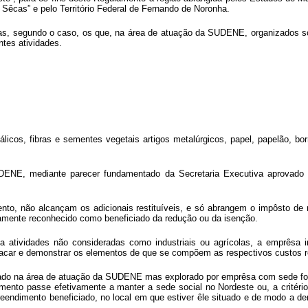
Sêcas” e pelo Território Federal de Fernando de Noronha.
s, segundo o caso, os que, na área de atuação da SUDENE, organizados sob 
tes atividades.
icos, fibras e sementes vegetais artigos metalúrgicos, papel, papelão, bor
ENE, mediante parecer fundamentado da Secretaria Executiva aprovado p
nto, não alcançam os adicionais restituíveis, e só abrangem o impôsto de re
amente reconhecido como beneficiado da redução ou da isenção.
ividades não consideradas como industriais ou agrícolas, a emprêsa in
estacar e demonstrar os elementos de que se compõem as respectivos custos r
lizado na área de atuação da SUDENE mas explorado por emprêsa com sede fo
mento passe efetivamente a manter a sede social no Nordeste ou, a crité
preendimento beneficiado, no local em que estiver êle situado e de modo a