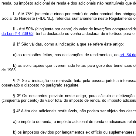
renda, ou impôsto adicional de renda e dos adicionais não restituíveis que d
I - Até 75% (setenta e cinco por cento) do valor nominal das obri
Social do Nordeste (FIDENE), referidas sumàriamente neste Regulamento 
II - Até 50% (cinqüenta por cento) do valor de inverções compreendi
da Lei nº 4.239-63
, tenha declarado ou venha a declarar de interêsse para 
§ 1º São válidas, como a indicação a que se refere êste artigo:
a) as remissões feitas, nas declarações de rendimentos, ao
art. 34 d
b) as solicitações que tiverem sido feitas para gôzo dos benefícios 
de 1963.
§ 2º Se a indicação ou remissão feita pela pessoa jurídica interes
observado o disposto no parágrafo seguinte.
§ 3º Os descontos previsto neste artigo, para cálculo e efetivaçã
(cinqüenta por cento) do valor total do impôsto de renda, do impôsto adiciona
§ 4º Além dos adicionais restituíveis, não podem ser objeto dos desco
a) o impôsto de renda, o impôsto adicional de renda e adicionais relat
b) os impostos devidos por lançamentos ex offício ou suplementares;