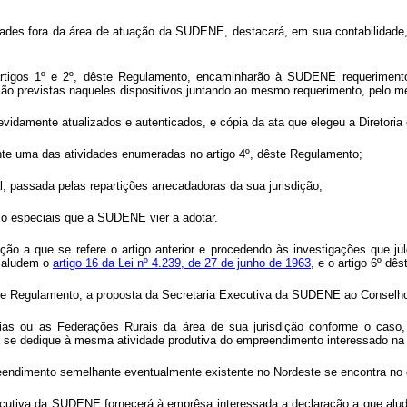
dades fora da área de atuação da SUDENE, destacará, em sua contabilidad
rtigos 1º e 2º, dêste Regulamento, encaminharão à SUDENE requerimento
ão previstas naqueles dispositivos juntando ao mesmo requerimento, pelo 
o devidamente atualizados e autenticados, e cópia da ata que elegeu a Direto
nte uma das atividades enumeradas no artigo 4º, dêste Regulamento;
l, passada pelas repartições arrecadadoras da sua jurisdição;
io especiais que a SUDENE vier a adotar.
o a que se refere o artigo anterior e procedendo às investigações que jul
e aludem o
artigo 16 da Lei nº 4.239, de 27 de junho de 1963
, e o artigo 6º dê
te Regulamento, a proposta da Secretaria Executiva da SUDENE ao Conselho D
rias ou as Federações Rurais da área de sua jurisdição conforme o caso
e se dedique à mesma atividade produtiva do empreendimento interessado na
reendimento semelhante eventualmente existente no Nordeste se encontra no 
Executiva da SUDENE fornecerá à emprêsa interessada a declaração a que alu