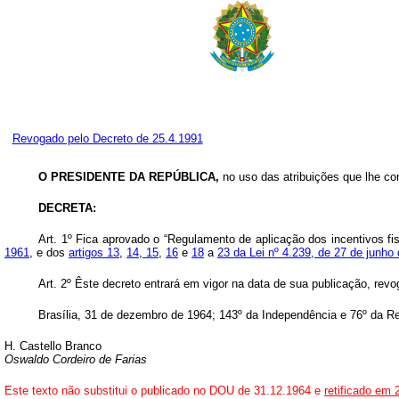
Revogado pelo Decreto de 25.4.1991
O PRESIDENTE DA REPÚBLICA
,
no uso das atribuições que lhe conf
DECRETA:
Art
. 1º Fica aprovado o “Regulamento de aplicação dos incentivos 
1961
, e dos
artigos 13
,
14
,
15
,
16
e
18
a
23 da Lei nº 4.239, de 27 de junho
Art
. 2º Êste decreto entrará em vigor na data de sua publicação, rev
Brasília, 31 de dezembro de 1964; 143º da Independência e 76º da Re
H. Castello Branco
Oswaldo Cordeiro de Farias
Este texto não substitui o publicado no DOU de 31.12.1964 e
retificado em 