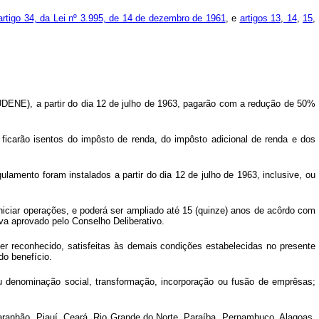
artigo 34, da Lei nº 3.995, de 14 de dezembro de 1961
, e
artigos 13
,
14
,
15
,
UDENE), a partir do dia 12 de julho de 1963, pagarão com a redução de 50%
icarão isentos do impôsto de renda, do impôsto adicional de renda e dos
amento foram instalados a partir do dia 12 de julho de 1963, inclusive, ou
iniciar operações, e poderá ser ampliado até 15 (quinze) anos de acôrdo com
a aprovado pelo Conselho Deliberativo.
ser reconhecido, satisfeitas às demais condições estabelecidas no presente
o benefício.
ou denominação social, transformação, incorporação ou fusão de emprêsas;
aranhão, Piauí, Ceará, Rio Grande do Norte, Paraíba, Pernambuco, Alagoas,