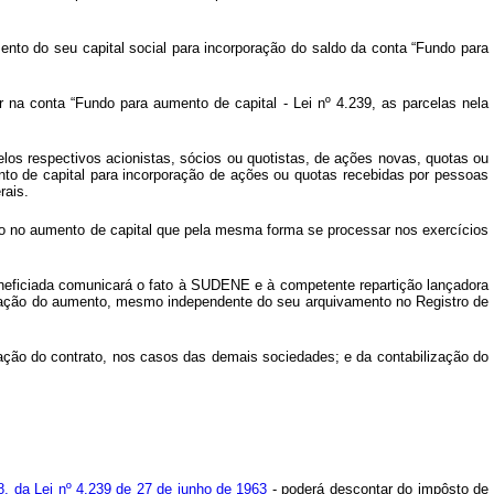
nto do seu capital social para incorporação do saldo da conta “Fundo para
r na conta “Fundo para aumento de capital - Lei nº 4.239, as parcelas nela
pelos respectivos acionistas, sócios ou quotistas, de ações novas, quotas ou
nto de capital para incorporação de ações ou quotas recebidas por pessoas
rais.
to no aumento de capital que pela mesma forma se processar nos exercícios
eneficiada comunicará o fato à SUDENE e à competente repartição lançadora
ivação do aumento, mesmo independente do seu arquivamento no Registro de
ração do contrato, nos casos das demais sociedades; e da contabilização do
18, da Lei nº 4.239 de 27 de junho de 1963
- poderá descontar do impôsto de