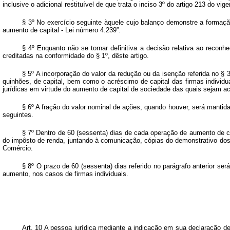
inclusive o adicional restituível de que trata o inciso 3º do artigo 213 do 
§ 3º No exercício seguinte àquele cujo balanço demonstre a formaçã
aumento de capital - Lei número 4.239”.
§ 4º Enquanto não se tornar definitiva a decisão relativa ao recon
creditadas na conformidade do § 1º, dêste artigo.
§ 5º A incorporação do valor da redução ou da isenção referida no § 3
quinhões, de capital, bem como o acréscimo de capital das firmas individ
jurídicas em virtude do aumento de capital de sociedade das quais sejam ac
§ 6º A fração do valor nominal de ações, quando houver, será mantid
seguintes.
§ 7º Dentro de 60 (sessenta) dias de cada operação de aumento de c
do impôsto de renda, juntando à comunicação, cópias do demonstrativo do
Comércio.
§ 8º O prazo de 60 (sessenta) dias referido no parágrafo anterior s
aumento, nos casos de firmas individuais.
Art. 10 A pessoa jurídica mediante a indicação em sua declaração de