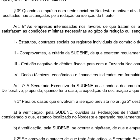
§ 3º Quando a emprêsa com sede social no Nordeste mantiver ativi
resultados não alcançados pela redução ou isenção do tributo.
Art. 6º As emprêsas interessadas nos favores de que tratam os a
satisfazem as condições mínimas necessárias ao gôzo da redução ou isenç
I - Estatutos, contratos sociais ou registros individuais de comérci
II - Comprovantes, a critério da SUDENE, de que exercem regularme
III - Certidão negativa de débitos fiscais para com a Fazenda Naciona
IV - Dados técnicos, econômicos e financeiros indicados em formulár
Art. 7º A Secretaria Executiva da SUDENE analisando a documentaçã
Deliberativo, propondo, quando fôr o caso, a expedição da declaração a qu
§ 1º Para os casos que envolvam a isenção prevista no artigo 2º dês
a) à verificação, pela SUDENE, ouvidas as Federações de Indúst
considerado o que, estando localizado no Nordeste e operando regularment
b) à verificação, pela SUDENE, se ocorrer a hipótese, de que o emp
§ 2º Se aprovado o parecer de que trata êste artigo, a Secretaria 