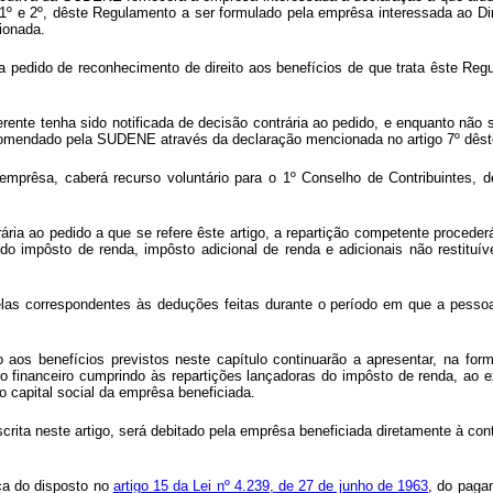
 1º e 2º, dêste Regulamento a ser formulado pela emprêsa interessada ao D
ionada.
a pedido de reconhecimento de direito aos benefícios de que trata êste Regu
ente tenha sido notificada de decisão contrária ao pedido, e enquanto não s
recomendado pela SUDENE através da declaração mencionada no artigo 7º dês
emprêsa, caberá recurso voluntário para o 1º Conselho de Contribuintes, d
ntrária ao pedido a que se refere êste artigo, a repartição competente proc
o impôsto de renda, impôsto adicional de renda e adicionais não restituí
elas correspondentes às deduções feitas durante o período em que a pessoa 
 aos benefícios previstos neste capítulo continuarão a apresentar, na for
 financeiro cumprindo às repartições lançadoras do impôsto de renda, ao ex
o capital social da emprêsa beneficiada.
scrita neste artigo, será debitado pela emprêsa beneficiada diretamente à c
rça do disposto no
artigo 15 da Lei nº 4.239, de 27 de junho de 1963
, do paga