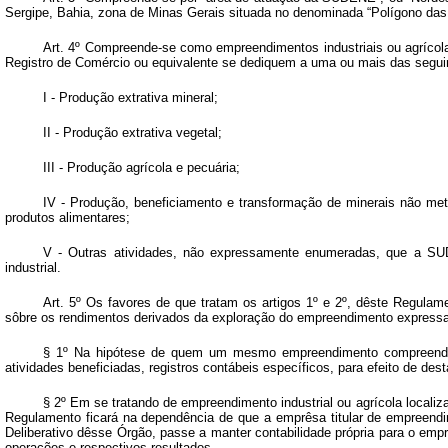
Sergipe, Bahia, zona de Minas Gerais situada no denominada “Polígono das 
Art. 4º Compreende-se como empreendimentos industriais ou agrícola
Registro de Comércio ou equivalente se dediquem a uma ou mais das seguin
I - Produção extrativa mineral;
II - Produção extrativa vegetal;
III - Produção agrícola e pecuária;
IV - Produção, beneficiamento e transformação de minerais não metál
produtos alimentares;
V - Outras atividades, não expressamente enumeradas, que a SUD
industrial.
Art. 5º Os favores de que tratam os artigos 1º e 2º, dêste Regulame
sôbre os rendimentos derivados da exploração do empreendimento express
§ 1º Na hipótese de quem um mesmo empreendimento compreenda at
atividades beneficiadas, registros contábeis específicos, para efeito de d
§ 2º Em se tratando de empreendimento industrial ou agrícola loca
Regulamento ficará na dependência de que a emprêsa titular de empreendi
Deliberativo dêsse Órgão, passe a manter contabilidade própria para o em
operações e respectivos resultados.