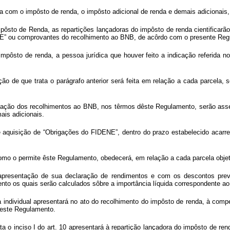
ra com o impôsto de renda, o impôsto adicional de renda e demais adicionai
ôsto de Renda, as repartições lançadoras do impôsto de renda cientificarão 
NE” ou comprovantes do recolhimento ao BNB, de acôrdo com o presente Reg
ôsto de renda, a pessoa jurídica que houver feito a indicação referida no 
ão de que trata o parágrafo anterior será feita em relação a cada parcel
ivação dos recolhimentos ao BNB, nos têrmos dêste Regulamento, serão ass
ais adicionais.
e aquisição de “Obrigações do FIDENE”, dentro do prazo estabelecido acarr
omo o permite êste Regulamento, obedecerá, em relação a cada parcela objeto
de apresentação de sua declaração de rendimentos e com os descontos pr
nto os quais serão calculados sôbre a importância líquida correspondente ao
irma individual apresentará no ato do recolhimento do impôsto de renda, à c
neste Regulamento.
a o inciso I do art. 10 apresentará à repartição lançadora do impôsto de rend