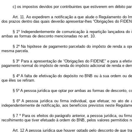
c) os impostos devidos por contribuintes que estiverem em débito pa
Art. 11. Ao expedirem a notificação a que alude o Regulamento do Imp
dos prazos dentro das quais deverão apresentar-lhes “Obrigações do FIDE
§ 1º Independentemente de comunicação à repartição lançadora do imp
ambas as formas de desconto mencionadas no art. 10.
§ 2º Na hipótese de pagamento parcelado do impôsto de renda a opç
mesma parcela.
§ 3º Para a apresentação de “Obrigações do FIDENE” e para a efet
pagamento normal do impôsto de renda do impôsto adicional de renda e dem
§ 4º A falta de efetivação do depósito no BNB ou à sua ordem ou d
que êles se refiram.
§ 5º A pessoa jurídica que optar por ambas as formas de desconto, c
§ 6º A pessoa jurídica ou firma individual, que efetuar, no ato 
independentemente de notificação, aos benefícios previstos neste Regulame
§ 7 º Para os efeitos do parágrafo anterior, a pessoa jurídica, ou f
recolhimento que tiver efetuado à ordem do BNB, pelos valores permitidos 
Art. 12 A pessoa jurídica que houver optado pelo desconto de que trat