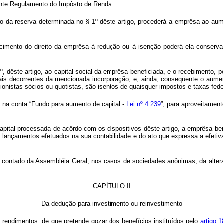
vigente Regulamento do Impôsto de Renda.
o da reserva determinada no § 1º dêste artigo, procederá a emprêsa ao aume
hecimento do direito da emprêsa à redução ou à isenção poderá ela conserva
º, dêste artigo, ao capital social da emprêsa beneficiada, e o recebimento, 
uais decorrentes da mencionada incorporação, e, ainda, conseqüente o aume
ionistas sócios ou quotistas, são isentos de quaisquer impostos e taxas fede
a na conta “Fundo para aumento de capital -
Lei nº 4.239
”, para aproveitamen
apital processada de acôrdo com os dispositivos dêste artigo, a emprêsa b
s lançamentos efetuados na sua contabilidade e do ato que expressa a efet
erá contado da Assembléia Geral, nos casos de sociedades anônimas; da alte
CAPÍTULO II
Da dedução para investimento ou reinvestimento
 rendimentos, de que pretende gozar dos benefícios instituídos pelo
artigo 