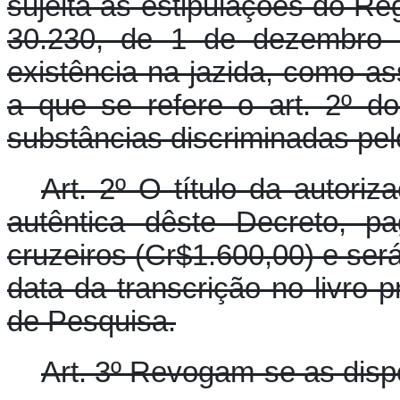
sujeita às estipulações do R
30.230, de 1 de dezembro 
existência na jazida, como a
a que se refere o art. 2º d
substâncias discriminadas pe
Art. 2º O título da autori
autêntica dêste Decreto, p
cruzeiros (Cr$1.600,00) e será
data da transcrição no livro 
de Pesquisa.
Art. 3º Revogam-se as disp