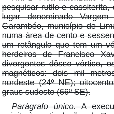
pesquisar rutilo e cassiterita
lugar denominado Vargem 
Garambéo, município de Lim
numa área de cento e sessent
um retângulo que tem um vér
herdeiros de Francisco Xav
divergentes dêsse vértice, 
magnéticos: dois mil metro
nordeste (24º NE); oitocent
graus sudeste (66º SE).
Parágrafo único.
A execu