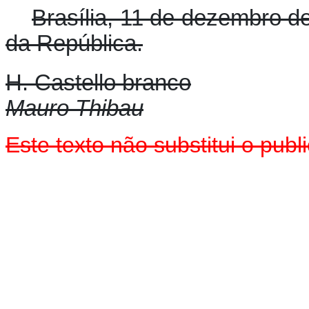
Brasília, 11 de dezembro d
da República.
H. Castello branco
Mauro Thibau
Este texto não substitui o pu