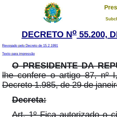
Pres
Subch
o
DECRETO N
55.200, 
Revogado pelo Decreto de 15.2.1991
Texto para impressão
O PRESIDENTE DA REP
lhe confere o artigo 87, nº 
Decreto 1.985, de 29 de janei
Decreta:
Art. 1º Fica autorizado o c