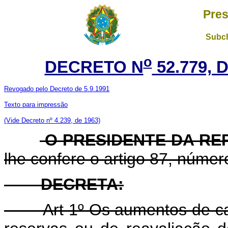
Pres
Subch
o
DECRETO N
52.779, 
Revogado pelo Decreto de 5.9.1991
Texto para impressão
(Vide Decreto nº 4.239, de 1963)
O PRESIDENTE DA RE
lhe confere o artigo 87, númer
DECRETA:
Art 1º Os aumentos de capit