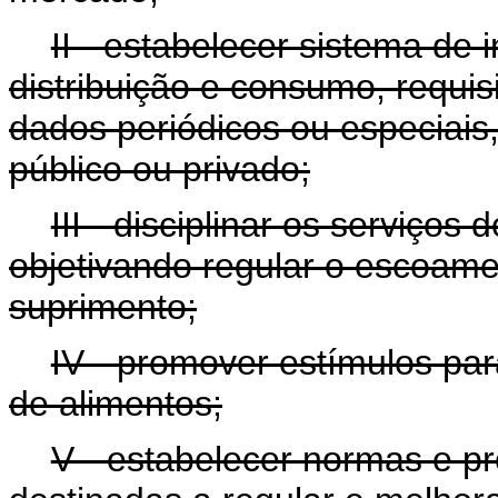
II - estabelecer sistema de
distribuição e consumo, requi
dados periódicos ou especiais
público ou privado;
III - disciplinar os serviços 
objetivando regular o escoament
suprimento;
IV - promover estímulos par
de alimentos;
V - estabelecer normas e 