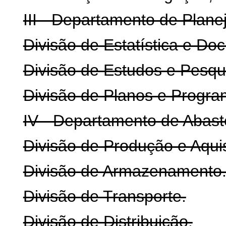
III - Departamento de Plane
Divisão de Estatística e D
Divisão de Estudos e Pesqu
Divisão de Planos e Progra
IV - Departamento de Abast
Divisão de Produção e Aqui
Divisão de Armazenamento
Divisão de Transporte.
Divisão de Distribuição.