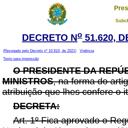
Pres
Subch
o
DECRETO N
51.620, 
(Revogado pelo Decreto nº 10.810, de 2021)
Vigência
Texto para impressão
O PRESIDENTE DA REPÚ
MINISTROS
, na forma do arti
atribuição que lhes confere o i
DECRETA:
Art
. 1º Fica aprovado o Re