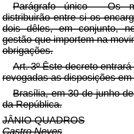
Parágrafo único - Os m
distribuirão entre si os enca
dois dêles, em conjunto, n
gestão que importem na movi
obrigações.
Art
. 3º Êste decreto entrar
revogadas as disposições em 
Brasília, em 30 de junho d
da República.
JÂNIO QUADROS
Castro Neves