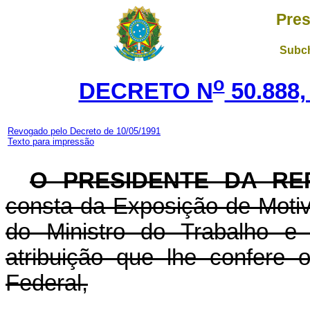
Pres
Subch
o
DECRETO N
50.888,
Revogado pelo Decreto de 10/05/1991
Texto para impressão
O PRESIDENTE DA RE
consta da Exposição de Motiv
do Ministro do Trabalho e 
atribuição que lhe confere o
Federal,