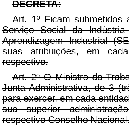
DECRETA:
Art
. 1º Ficam submetidos 
Serviço Social da Indústri
Aprendizagem Industrial (S
suas atribuições, em cada
respectivo.
Art
. 2º O Ministro do Trab
Junta Administrativa, de 3 (t
para exercer, em cada entidade
sua superior administraçã
respectivo Conselho Nacional