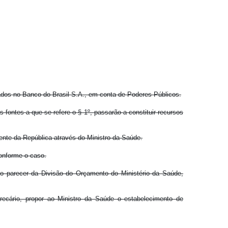
ados no Banco do Brasil S.A., em conta de Poderes Públicos.
 fontes a que se refere o § 1º, passarão a constituir recursos
ente da República através do Ministro da Saúde.
conforme o caso.
 o parecer da Divisão do Orçamento do Ministério da Saúde,
ecário, propor ao Ministro da Saúde o estabelecimento de