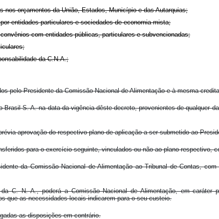
as nos orçamentos da União, Estados, Município e das Autarquias;
 por entidades particulares e sociedades de economia mista;
 convênios com entidades públicas, particulares e subvencionadas;
iculares;
ponsabilidade da C.N.A.;
ados pelo Presidente da Comissão Nacional de Alimentação e à mesma credit
 Brasil S. A. na data da vigência dêste decreto, provenientes de qualquer das
évia aprovação do respectivo plano de aplicação a ser submetido ao Presid
nsferidos para o exercício seguinte, vinculados ou não ao plano respectivo, 
sidente da Comissão Nacional de Alimentação ao Tribunal de Contas, com
 da C. N. A., poderá a Comissão Nacional de Alimentação, em caráter pr
sos que as necessidades locais indicarem para o seu custeio.
ogadas as disposições em contrário.