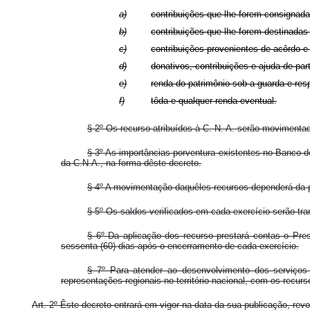
a)
contribuições que lhe forem consignad
b)
contribuições que lhe forem destinadas
c)
contribuições provenientes de acôrdo e
d)
donativos, contribuições e ajuda de part
e)
renda do patrimônio sob a guarda e res
f)
tôda e qualquer renda eventual.
§ 2º Os recurso atribuídos à C. N. A. serão moviment
§ 3º As importâncias porventura existentes no Banco do
da C.N.A., na forma dêste decreto.
§ 4º A movimentação daquêles recursos dependerá da pr
§ 5º Os saldos verificados em cada exercício serão tra
§ 6º Da aplicação dos recurso prestará contas o Pre
sessenta (60) dias após o encerramento de cada exercício.
§ 7º Para atender ao desenvolvimento dos serviços
representações regionais no território nacional, com os recur
Art. 2º Êste decreto entrará em vigor na data da sua publicação, rev