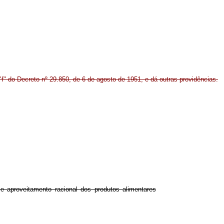
 "f" do Decreto nº 29.850, de 6 de agosto de 1951, e dá outras providências.
e aproveitamento racional dos produtos alimentares