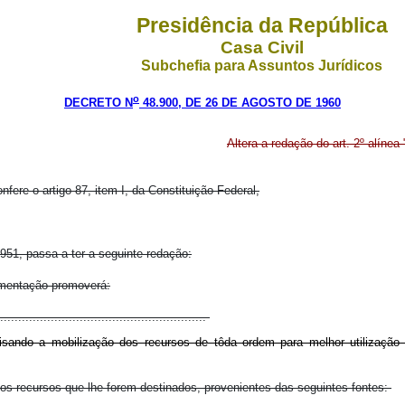
Presidência da República
Casa Civil
Subchefia para Assuntos Jurídicos
o
DECRETO N
48.900, DE 26 DE AGOSTO DE 1960
Altera a redação do art. 2º alínea
nfere o artigo 87, item I, da Constituição Federal,
1951, passa a ter a seguinte redação:
limentação promoverá:
..........................................................
sando a mobilização dos recursos de tôda ordem para melhor utilização 
s recursos que lhe forem destinados, provenientes das seguintes fontes: