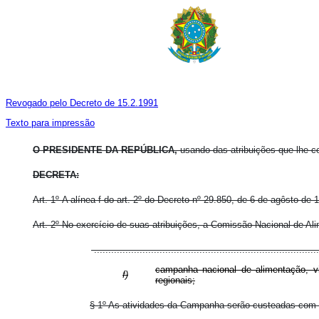
Revogado pelo Decreto de 15.2.1991
Texto para impressão
O PRESIDENTE DA REPÚBLICA,
usando das atribuições que lhe co
DECRETA:
Art. 1º A alínea f do art. 2º do Decreto nº 29.850, de 6 de agôsto de 
Art. 2º No exercício de suas atribuições, a Comissão Nacional de A
..............................................................................
campanha nacional de alimentação, vi
f)
regionais;
§ 1º As atividades da Campanha serão custeadas com o