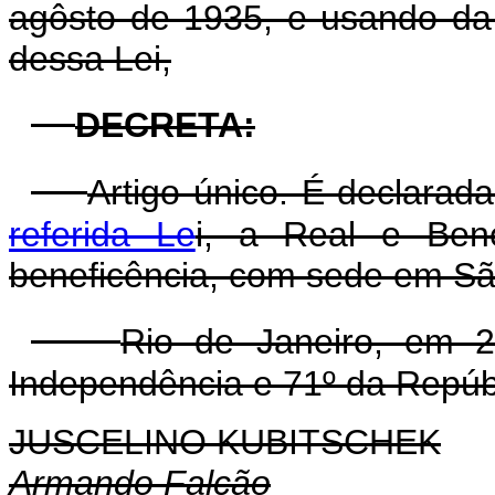
agôsto de 1935, e usando da a
dessa Lei,
DECRETA
:
Artigo único. É declarada
referida Le
i, a Real e Ben
beneficência, com sede em Sã
Rio de Janeiro, em 
Independência e 71º da Repúb
JUSCELINO KUBITSCHEK
Armando Falcão