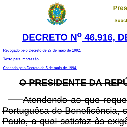
Pres
Subch
o
DECRETO N
46.916, 
Revogado pelo Decreto de 27 de maio de 1992.
Texto para impressão.
Cassado pelo Decreto de 5 de maio de 1994.
O PRESIDENTE DA REP
Atendendo ao que reque
Portuguêsa de Beneficência, 
Paulo, a qual satisfaz às exig