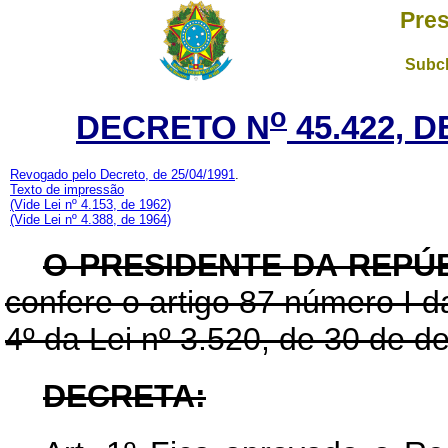
Pres
Subch
o
DECRETO N
45.422, D
Revogado pelo Decreto, de 25/04/1991
.
Texto de impressão
(Vide Lei nº 4.153, de 1962)
(Vide Lei nº 4.388, de 1964)
O PRESIDENTE DA REPÚB
confere o artigo 87 número I d
4º da Lei nº 3.520, de 30 de 
DECRETA: