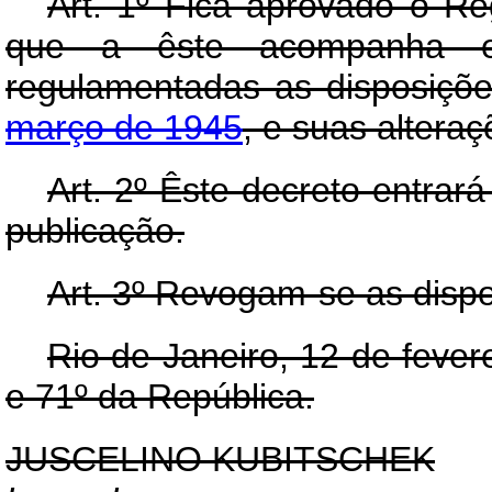
Art. 1º Fica aprovado o 
que a êste acompanha e
regulamentadas as disposiçõ
março de 1945
, e suas alteraç
Art. 2º Êste decreto entrará
publicação.
Art. 3º Revogam-se as dispo
Rio de Janeiro, 12 de feve
e 71º da República.
JUSCELINO KUBITSCHEK