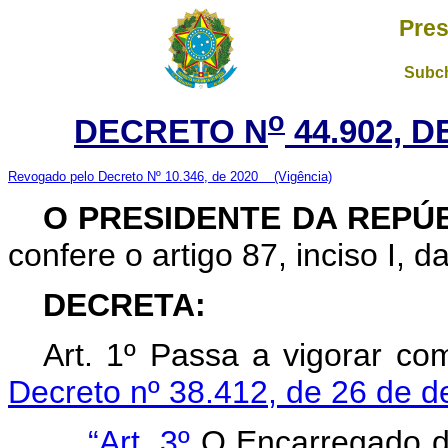
Pres
Subch
o
DECRETO N
44.902, 
Revogado pelo Decreto Nº 10.346, de 2020
(Vigência)
O PRESIDENTE DA REPÚ
confere o artigo 87, inciso I, d
DECRETA:
Art. 1º Passa a vigorar co
Decreto nº 38.412, de 26 de 
“Art. 3º
O Encarregado do