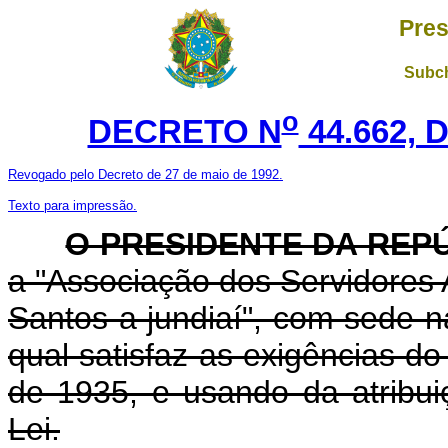
Pres
Subch
o
DECRETO N
44.662, 
Revogado pelo Decreto de 27 de maio de 1992.
Texto para impressão.
O PRESIDENTE DA REP
a "Associação dos Servidores A
Santos a jundiaí", com sede n
qual satisfaz as exigências do
de 1935, e usando da atribui
Lei.