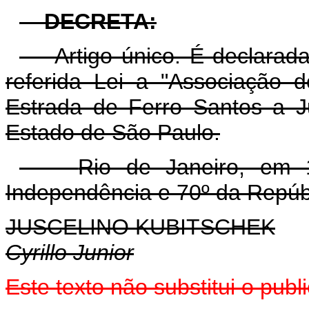
DECRETA:
Artigo único. É declarad
referida Lei a "Associação d
Estrada de Ferro Santos a 
Estado de São Paulo.
Rio de Janeiro, em 
Independência e 70º da Repúb
JUSCELINO KUBITSCHEK
Cyrillo Junior
Este texto não substitui o pub