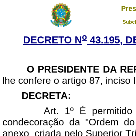
Pres
Subch
o
DECRETO N
43.195, D
O PRESIDENTE DA RE
lhe confere o artigo 87, inciso 
DECRETA
:
Art. 1º É permitido
condecoração da "Ordem do M
anexo, criada pelo Superior 