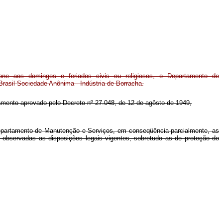
ne aos domingos e feriados civis ou religiosos, o Departamento de
rasil Sociedade Anônima - Indústria de Borracha.
ulamento aprovado pelo Decreto nº 27.048, de 12 de agôsto de 1949,
o Departamento de Manutenção e Serviços, em conseqüência parcialmente, as
 observadas as disposições legais vigentes, sobretudo as de proteção do