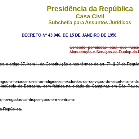
Presidência da República
Casa Civil
Subchefia para Assuntos Jurídicos
DECRETO Nº 43.046, DE 15 DE JANEIRO DE 1958.
Concede permissão para que funcio
Manutenção e Serviços de Dunlop do B
ere o artigo 87, item I, da Constituição e nos têrmos do art. 7º, § 2º do Reg
ngos e feriados civis ou religiosos, excluídos os serviços de escritório, 
- Indústria de Borracha, com fábrica na cidade de Campinas em São Paulo,
o, revogadas as disposições em contrário.
a República.