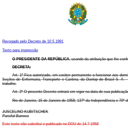
Revogado pelo Decreto de 10.5.1991
Texto para impressão
O PRESIDENTE DA REPÚBLICA
, usando da atribuição que lhe conf
DECRETA:
Art. 1º Fica autorizado, em caráter permanente a funcionar aos domi
Seções de Enfermaria, Transporte e Cantina, da Dunlop do Brasil S. A. 
trabalho.
Art. 2º O presente Decreto entrará em vigor na data de sua publicaçã
Rio de Janeiro, 15 de Janeiro de 1958; 137º da Independência e 70º d
JUSCELINO KUBITSCHEK
Parsifal Barroso
Este texto não substitui o publicado no DOU de 14.7.1958