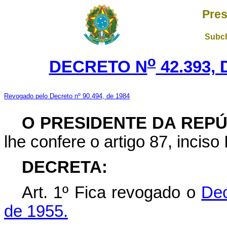
Pres
Subch
o
DECRETO N
42.393,
Revogado pelo Decreto nº 90.494, de 1984
O PRESIDENTE DA REP
lhe confere o artigo 87, inciso 
DECRETA:
Art. 1º Fica revogado o
Dec
de 1955.