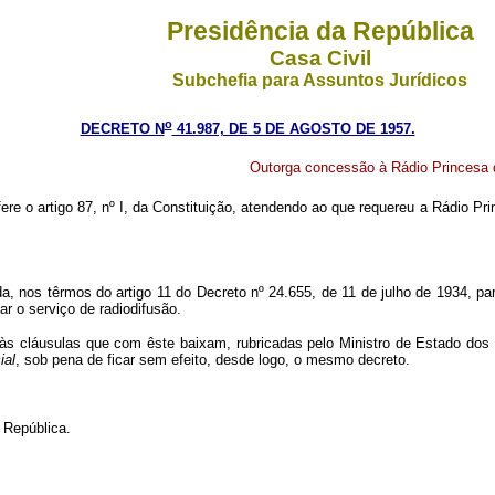
Presidência da República
Casa Civil
Subchefia para Assuntos Jurídicos
o
DECRETO N
41.987, DE 5 DE AGOSTO DE 1957.
Outorga concessão à Rádio Princesa d
fere o artigo 87, nº I, da Constituição, atendendo ao que requereu a Rádio Pri
a, nos têrmos do artigo 11 do Decreto nº 24.655, de 11 de julho de 1934, pa
r o serviço de radiodifusão.
às cláusulas que com êste baixam, rubricadas pelo Ministro de Estado dos
ial
, sob pena de ficar sem efeito, desde logo, o mesmo decreto.
 República.