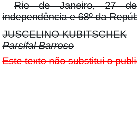
Rio de Janeiro, 27 d
independência e 68º da Repúb
JUSCELINO KUBITSCHEK
Parsifal Barroso
Este texto
não
substitui o pub