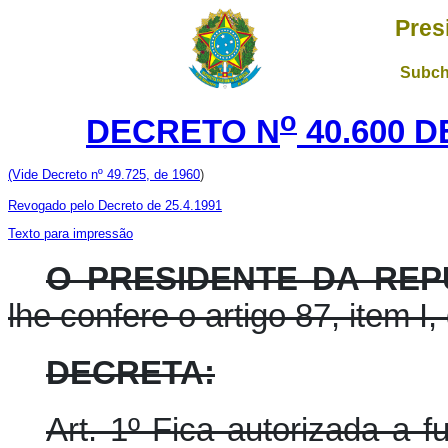
Pres
Subch
o
DECRETO N
40.600 D
(Vide Decreto nº 49.725, de 1960
)
Revogado pelo Decreto de 25.4.1991
Texto para impressão
O PRESIDENTE DA REP
lhe confere o artigo 87, item I,
DECRETA:
Art. 1º Fica autorizada a 