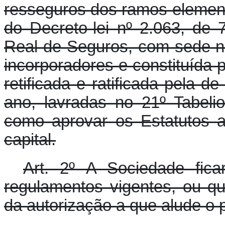
resseguros dos ramos elementar
do Decreto-lei nº 2.063, d
Real de Seguros, com sede ne
incorporadores e constituída p
retificada e ratificada pela 
ano, lavradas no 21º Tabeli
como aprovar os Estatutos a
capital.
Art. 2º A Sociedade ficar
regulamentos vigentes, ou q
da autorização a que alude o 