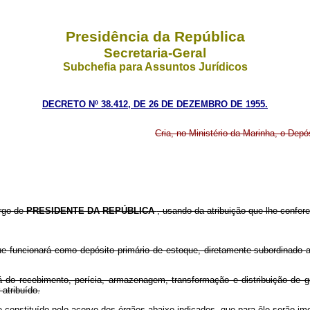
Presidência da República
Secretaria-Geral
Subchefia para Assuntos Jurídicos
DECRETO Nº 38.412, DE 26 DE DEZEMBRO DE 1955.
Cria, no Ministério da Marinha, o Depó
argo de
PRESIDENTE DA REPÚBLICA
, usando da atribuição que lhe confere 
que funcionará como depósito primário de estoque, diretamente subordinado 
-á do recebimento, perícia, armazenagem, transformação e distribuição de
atribuído.
te constituído pelo acervo dos órgãos abaixo indicados, que para êle serão 