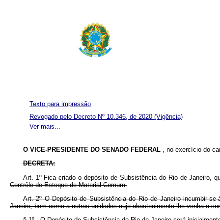
Texto para impressão
Revogado pelo Decreto Nº 10.346, de 2020
(Vigência)
Ver mais...
O VICE-PRESIDENTE DO SENADO FEDERAL
, no exercício do c
DECRETA:
Art. 1º Fica criado o depósito de Subsistência do Rio de Janeiro, 
Contrôle de Estoque de Material Comum.
Art. 2º O Depósito de Subsistência do Rio de Janeiro incumbir-se
Janeiro, bem como a outras unidades cujo abastecimento lhe venha a ser 
§ 1º - O Depósito de Subsistência do Rio de Janeiro será inicialmen