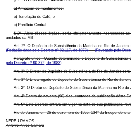
a) Armazem de mantimentos;
b) Torrefação do Café; e
c) Panifício Central.
§ 2º - Além dêsses órgãos, serão obrigatoriamente incorporados a
unidades da MB.
Art. 2º.
O Depósito de Subsistência da Marinha no Rio de Janeiro t
(Redação dada pelo Decreto nº 82.117, de 1978)
(Revogado pelo Decre
Parágrafo único
-
Quando determinado, o Depósito de Subsistência da
pelo Decreto nº 90.372, de 1983)
Art. 3º O Diretor do Depósito de Subsistência do Rio de Janeiro será
Art. 3º O Encarregado do Depósito de Subsistência do Rio de Janeir
Art. 3º.
O Diretor do Depósito de Subsistência da Marinha no Rio de 
Art. 4º Dentro de noventa (90) dias, contados da publicação dêste De
Art. 5º Êste Decreto entrará em vigor na data de sua publicação, re
Rio de Janeiro, em 26 de dezembro de 1955; 134º da Independência 
NEREU RAMOS
Antonio Alves Câmara