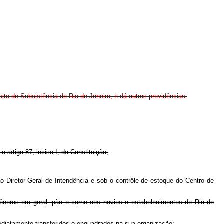
sito de Subsistência do Rio de Janeiro, e dá outras providências.
o artigo 87, inciso I, da Constituição,
ao Diretor-Geral de Intendência e sob o contrôle de estoque do Centro de
 gêneros em geral: pão e carne aos navios e estabelecimentos do Rio de
imediatamente transferidos e enquadrados na sua organização: