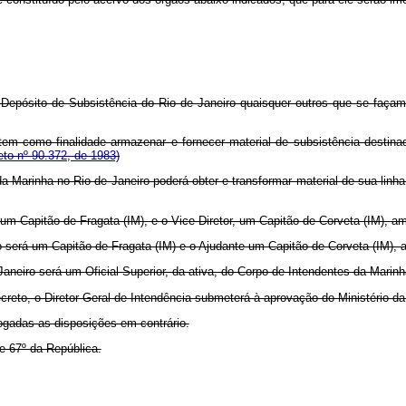
o Depósito de Subsistência do Rio de Janeiro quaisquer outros que se faç
em como finalidade armazenar e fornecer material de subsistência destinad
to nº 90.372, de 1983)
 Marinha no Rio de Janeiro poderá obter e transformar material de sua linh
 um Capitão de Fragata (IM), e o Vice-Diretor, um Capitão de Corveta (IM), a
o será um Capitão-de-Fragata (IM) e o Ajudante um Capitão-de-Corveta (IM),
Janeiro será um Oficial Superior, da ativa, do Corpo de Intendentes da Marin
creto, o Diretor-Geral de Intendência submeterá à aprovação do Ministério da
vogadas as disposições em contrário.
e 67º da República.