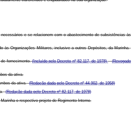
am necessários e se relacionem com o abastecimento de subsistências às
o às Organizações Militares, inclusive a outros Depósitos, da Marinha.
a de fornecimento.
(Incluído pelo Decreto nº 82.117, de 1978)
(Revogado
mbos da ativa.
 ambos da ativa.
(Redação dada pelo Decreto nº 44.902, de 1958)
ha.
(Redação dada pelo Decreto nº 82.117, de 1978)
 Marinha o respectivo projeto de Regimento Interno.