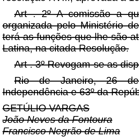
Art . 2º A comissão a que
organizada pelo Ministério d
terá as funções que lhe são a
Latina, na citada Resolução.
Art . 3º Revogam-se as disp
Rio de Janeiro, 26 d
Independência e 63º da Repúb
GETÚLIO VARGAS
João Neves da Fontoura
Francisco Negrão de Lima