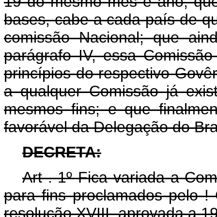
19 do mesmo mês e ano; que 
bases, cabe a cada país de q
comissão Nacional; que ain
parágrafo IV, essa Comissão
princípios do respectivo Govêrn
a qualquer Comissão já exis
mesmos fins; e que finalmen
favorável da Delegação do Bras
DECRETA:
Art . 1º Fica variada a Co
para fins proclamados pelo 
resolução XVIII, aprovada a 1