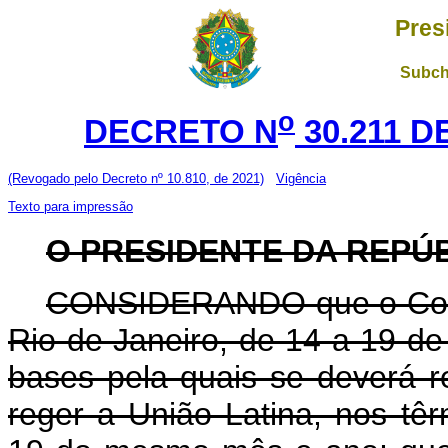
Pres
Subch
o
DECRETO N
30.211 D
(Revogado pelo Decreto nº 10.810, de 2021)
Vigência
Texto para impressão
O PRESIDENTE DA REPÚB
CONSIDERANDO que o Congr
Rio de Janeiro, de 14 a 19 de
bases pela quais se deverá r
reger a União Latina, nos tê