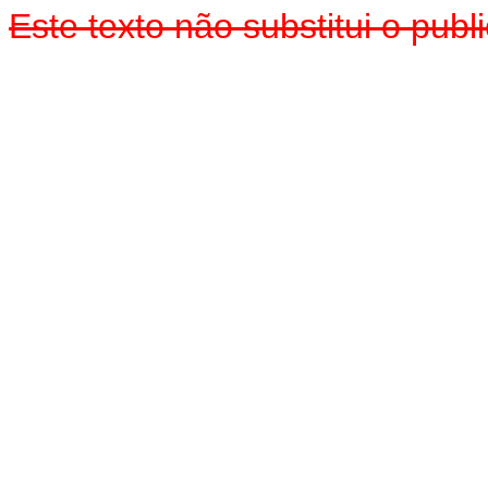
Este texto
não
substitui o pub