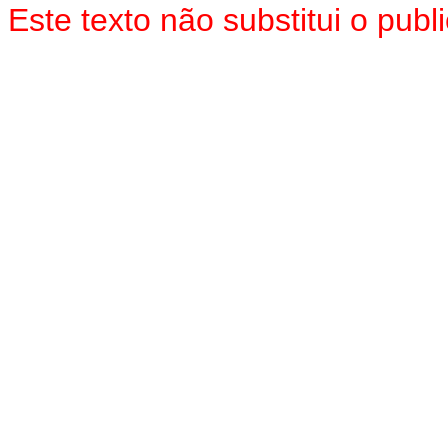
Este texto não substitui o pub