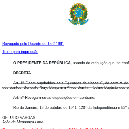
Revogado pelo Decreto de 15.2.1991
Texto para impressão
O PRESIDENTE DA REPÚBLICA,
usando da atribuição que lhe confer
DECRETA
Art. 1º Ficam suprimidos seis (6) cargos da classe C, da carreira 
dos Santos, Benedito Nery, Benjamim Alves Bomfim, Celino Baptista dos Sa
Art. 2º Revogam-se as disposições em contrário.
Rio de Janeiro, 13 de outubro de 1941, 120º da Independência e 53º 
GETULIO VARGAS
João de Mendonça Lima.