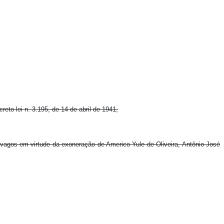
reto-lei n. 3.195, de 14 de abril de 1941,
 vagos em virtude da exoneração de Americo Yule de Oliveira, Antônio José