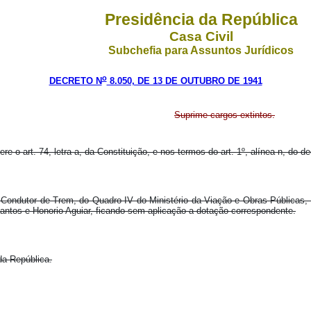
Presidência da República
Casa Civil
Subchefia para Assuntos Jurídicos
o
DECRETO N
8.050, DE 13 DE OUTUBRO DE 1941
Suprime cargos extintos.
e o art. 74, letra a, da Constituição, e nos termos do art. 1º, alínea n, do dec
de Condutor de Trem, do Quadro IV do Ministério da Viação e Obras Públicas,
ntos e Honorio Aguiar, ficando sem aplicação a dotação correspondente.
da República.