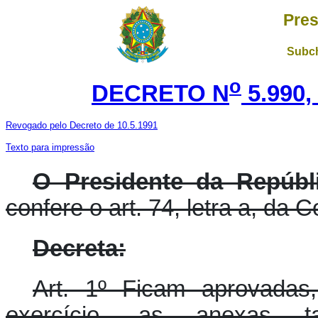
Pres
Subch
o
DECRETO N
5.990,
Revogado pelo Decreto de 10.5.1991
Texto para impressão
O Presidente da Repúbli
confere o art. 74, letra a, da C
Decreta:
Art. 1º Ficam aprovadas,
exercício, as anexas t