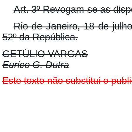
Art. 3º Revogam-se as disp
Rio de Janeiro, 18 de julh
52º da República.
GETÚLIO VARGAS
Eurico G. Dutra
Este texto
não
substitui o pub