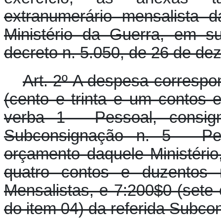
extranumerário mensalista 
Ministério da Guerra, em s
decreto n. 5.050, de 26 de d
Art. 2º A despesa correspo
(cento e trinta e um contos e
verba 1 - Pessoal, consign
Subconsignação n. 5 - Pes
orçamento daquele Ministério
quatro contos e duzentos 
Mensalistas, e 7:200$0 (sete 
do item 04) da referida Subco