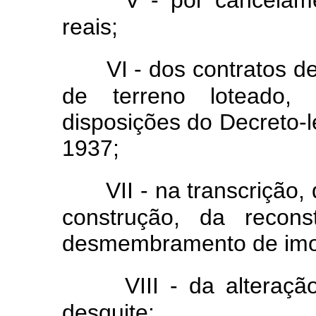
V - por cancelame
reais;
VI - dos contratos 
de terreno loteado
disposições do Decreto-l
1937;
VII - na transcriçã
construção, da recon
desmembramento de imo
VIII - da altera
desquite;