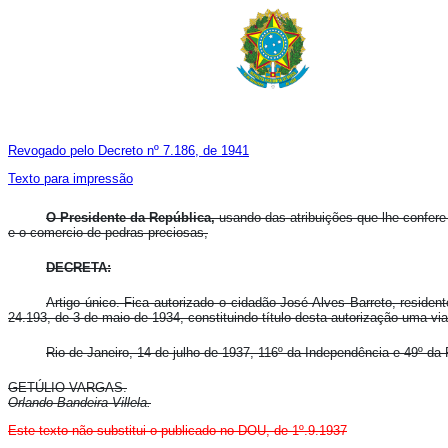
Revogado pelo Decreto nº 7.186, de 1941
Texto para impressão
O Presidente da República,
usando das atribuições que lhe confere o
e o comercio de pedras preciosas,
DECRETA:
Artigo único. Fica autorizado o cidadão José Alves Barreto, reside
24.193, de 3 de maio de 1934, constituindo título desta autorização uma via
Rio de Janeiro, 14 de julho de 1937, 116º da Independência e 49º da 
GETÚLIO VARGAS.
Orlando Bandeira Villela.
Este texto
não
substitui o publicado no DOU, de 1º.9.1937