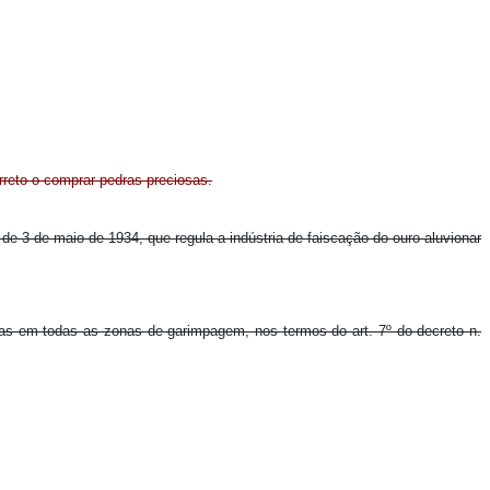
rreto o comprar pedras preciosas.
 de 3 de maio de 1934, que regula a indústria de faiscação do ouro aluvionar
osas em todas as zonas de garimpagem, nos termos do art. 7º do decreto n.