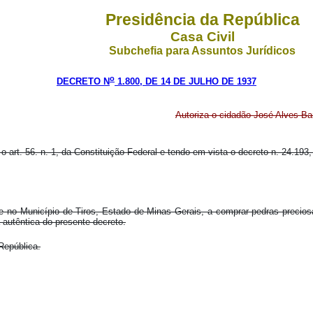
Presidência da República
Casa Civil
Subchefia para Assuntos Jurídicos
o
DECRETO N
1.800, DE 14 DE JULHO DE 1937
Autoriza o cidadão José Alves Ba
 art. 56. n. 1, da Constituição Federal e tendo em vista o decreto n. 24.193,
nte no Município de Tiros, Estado de Minas Gerais, a comprar pedras preci
 autêntica do presente decreto.
República.