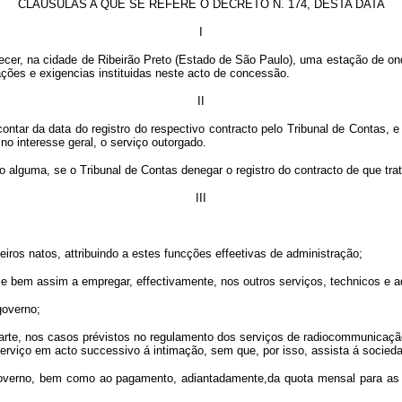
CLAUSULAS A QUE SE REFERE O DECRETO N. 174, DESTA DATA
I
lecer, na cidade de Ribeirão Preto (Estado de São Paulo), uma estação de on
gações e exigencias instituidas neste acto de concessão.
II
ntar da data do registro do respectivo contracto pelo Tribunal de Contas, e 
no interesse geral, o serviço outorgado.
alguma, se o Tribunal de Contas denegar o registro do contracto de que trat
III
ileiros natos, attribuindo a estes funcções effeetivas de administração;
 e bem assim a empregar, effectivamente, nos outros serviços, technicos e adm
governo;
arte, nos casos prévistos no regulamento dos serviços de radiocommunicação (
serviço em acto successivo á intimação, sem que, por isso, assista á socieda
lo governo, bem como ao pagamento, adiantadamente,da quota mensal para as