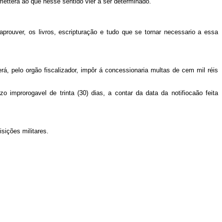
etterá ao que nesse sentido vier a ser determinado.
aprouver, os livros, escripturação e tudo que se tornar necessario a essa
, pelo orgão fiscalizador, impôr á concessionaria multas de cem mil réis
 improrogavel de trinta (30) dias, a contar da data da notifiocaão feita
sições militares.