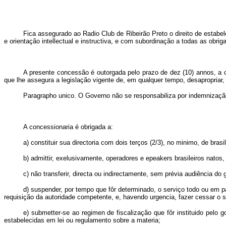
Fica assegurado ao Radio Club de Ribeirão Preto o direito de estabe
e orientação intellectual e instructiva, e com subordinação a todas as obri
A presente concessão é outorgada pelo prazo de dez (10) annos, a co
que lhe assegura a legislação vigente de, em qualquer tempo, desapropriar, 
Paragrapho unico. O Governo não se responsabiliza por indemnização 
A concessionaria é obrigada a:
a) constituir sua directoria com dois terços (2/3), no minimo, de bras
b) admittir, exelusivamente, operadores e epeakers brasileiros natos,
c) não transferir, directa ou indirectamente, sem prévia audiência do 
d) suspender, por tempo que fôr determinado, o serviço todo ou em p
requisição da autoridade competente, e, havendo urgencia, fazer cessar o 
e) submetter-se ao regimen de fiscalização que fôr instituido pe
estabelecidas em lei ou regulamento sobre a materia;