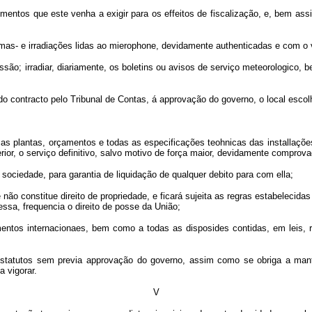
mentos que este venha a exigir para os effeitos de fiscalização, e, bem as
as- e irradiações lidas ao mierophone, devidamente authenticadas e com o vi
são; irradiar, diariamente, os boletins ou avisos de serviço meteorologico,
o do contracto pelo Tribunal de Contas, á approvação do governo, o local esc
 as plantas, orçamentos e todas as especificações teohnicas das installações
erior, o serviço definitivo, salvo motivo de força maior, devidamente comprov
 sociedade, para garantia de liquidação de qualquer debito para com ella;
e não constitue direito de propriedade, e ficará sujeita as regras estabeleci
ssa, frequencia o direito de posse da União;
mentos internacionaes, bem como a todas as disposides contidas, em leis, r
statutos sem previa approvação do governo, assim como se obriga a mante
 vigorar.
V