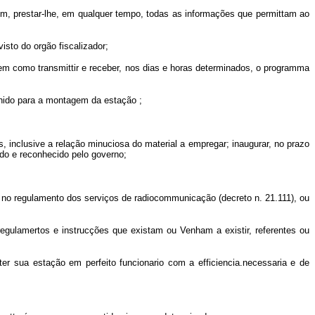
sim, prestar-lhe, em qualquer tempo, todas as informações que permittam ao
sto do orgão fiscalizador;
 bem como transmittir e receber, nos dias e horas determinados, o programma
olhido para a montagem da estação ;
, inclusive a relação minuciosa do material a empregar; inaugurar, no prazo
ado e reconhecido pelo governo;
das no regulamento dos serviços de radiocommunicação (decreto n. 21.111), ou
egulamertos e instrucções que existam ou Venham a existir, referentes ou
r sua estação em perfeito funcionario com a efficiencia.necessaria e de