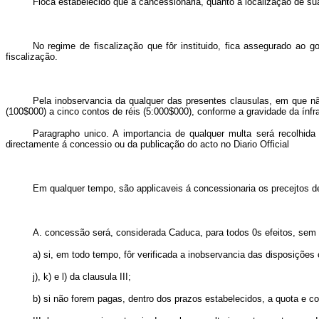
Fioca estabelecido que a cancessionaria, quanto á localização de su
No regime de fiscalização que fôr instituido, fica assegurado ao g
fiscalização.
Pela inobservancia da qualquer das presentes clausulas, em que nã
(100$000) a cinco contos de réis (5:000$000), conforme a gravidade da ínfr
Paragrapho unico. A importancia de qualquer multa será recolhida 
directamente á concessio ou da publicação do acto no Diario Official
Em qualquer tempo, são applicaveis á concessionaria os precejtos de 
A. concessão será, considerada Caduca, para todos 0s efeitos, sem 
a) si, em todo tempo, fôr verificada a inobservancia das disposições con
j), k) e l) da clausula III;
b) si não forem pagas, dentro dos prazos estabelecidos, a quota e con