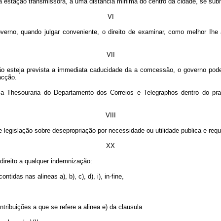
a estação transmissora, a uma distancia minima do centro da cidade, se subm
VI
overno, quando julgar conveniente, o direito de examinar, como melhor Ihe 
VII
o esteja prevista a immediata caducidade da a comcessão, o governo poderá
acção.
a Thesouraria do Departamento dos Correios e Telegraphos dentro do prazo
VIII
legislação sobre desepropriação por necessidade ou utilidade publica e requi
XX
direito a qualquer indemnização:
tidas nas alineas a), b), c), d), i), in-fine,
tribuições a que se refere a alinea e) da clausula