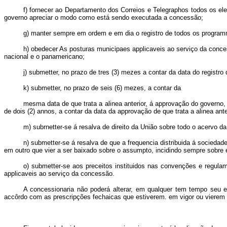
f) fornecer ao Departamento dos Correios e Telegraphos todos os ele
governo apreciar o modo como está sendo executada a concessão;
g) manter sempre em ordem e em dia o registro de todos os programm
h) obedecer As posturas municipaes applicaveis ao serviço da conces
nacional e o panamericano;
j) submetter, no prazo de tres (3) mezes a contar da data do registr
k) submetter, no prazo de seis (6) mezes, a contar da
mesma data de que trata a alinea anterior, á approvação do governo,
de dois (2) annos, a contar da data da approvação de que trata a alinea ant
m) subrnetter-se á resalva de direito da União sobre todo o acervo da
n) submetter-se á resalva de que a frequencia distribuida á sociedad
em outro que vier a ser baixado sobre o assumpto, incidindo sempre sobre e
o) submetter-se aos preceitos instituidos nas convenções e regula
applicaveis ao serviço da concessão.
A concessionaria não poderá alterar, em qualquer tem tempo seu e
accôrdo com as prescripções fechaicas que estiverem. em vigor ou vierem a