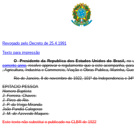
Revogado pelo Decreto de 25.4.1991
Texto para impressão
O Presidente da Republica dos Estados Unidos do Brasil,
no u
corrente anno
, resolve approvar o regulamento que a este acompanha, pa
, Agricultura, Industria e Commercio, Viação e Obras Publica, Marinha, Gue
Rio de Janeiro, 8 de novembro de 1922, 101º da Independencia e 34º
EPITACIO PESSOA
Homero Baptista
J. Ferreira. Chaves.
J. Pires do Rio.
J. P. da Veiga Miranda.
João Pandiá Calogeras
J. M. de Azevedo Maques.
Este texto não substitui o publicado na CLBR de 1922