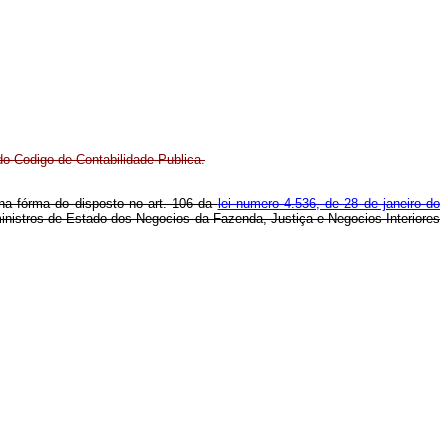
o Codigo de Contabilidade Publica.
 na fórma do disposto no art. 106 da
lei numero 4.536, de 28 de janeiro do
ministros de Estado dos Negocios da Fazenda, Justiça e Negocios Interiores