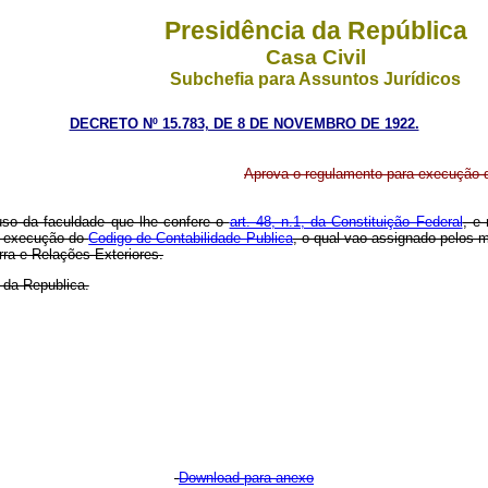
Presidência da República
Casa Civil
Subchefia para Assuntos Jurídicos
DECRETO Nº 15.783, DE 8 DE NOVEMBRO DE 1922.
Aprova o regulamento para execução d
so da faculdade que lhe confere o
art. 48, n.1, da Constituição Federal
, e
ra execução do
Codigo de Contabilidade Publica
, o qual vao assignado pelos 
rra e Relações Exteriores.
 da Republica.
Download para anexo