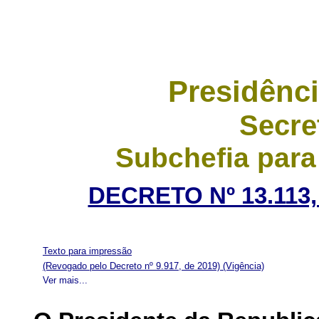
Presidênci
Secre
Subchefia para
DECRETO Nº 13.113,
Texto para impressão
(Revogado pelo Decreto nº 9.917, de 2019)
(Vigência)
Ver mais...