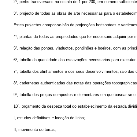
2º, perfis transversaes na escala de 1 por 200, em numero sufficient
3º, projecto de todas as obras de arte necessarias para o estabelec
Estes projectos compor-se-hão de projecções horisontaes e verticaes
4º, plantas de todas as propriedades que for necessario adquirir por 
5º, relação das pontes, viaductos, pontilhões e boeiros, com as pri
6º, tabella da quantidade das escavações necessarias para executar-
7º, tabella dos alinhamentos e dos seus desenvolvimentos, raio das c
8º, cadernetas authenticadas das notas das operações topographicas,
9º, tabella dos preços compostos e elementares em que basear-se o
10º, orçamento da despeza total do estabelecimento da estrada divid
I, estudos definitivos e locação da linha;
II, movimento de terras;