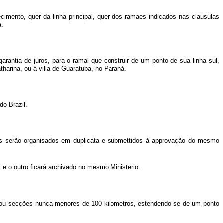
cimento, quer da linha principal, quer dos ramaes indicados nas clausulas
a.
rantia de juros, para o ramal que construir de um ponto de sua linha sul,
atharina, ou á villa de Guaratuba, no Paraná.
do Brazil.
hos serão organisados em duplicata e submettidos á approvação do mesmo
 e o outro ficará archivado no mesmo Ministerio.
os ou secções nunca menores de 100 kilometros, estendendo-se de um ponto