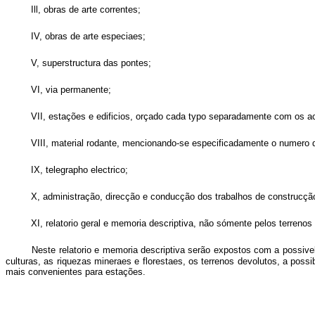
Ill, obras de arte correntes;
IV, obras de arte especiaes;
V, superstructura das pontes;
VI, via permanente;
VII, estações e edificios, orçado cada typo separadamente com os ac
VIII, material rodante, mencionando-se especificadamente o numero 
IX, telegrapho electrico;
X, administração, direcção e conducção dos trabalhos de construcçã
XI, relatorio geral e memoria descriptiva, não sómente pelos terren
Neste relatorio e memoria descriptiva serão expostos com a possivel 
culturas, as riquezas mineraes e florestaes, os terrenos devolutos, a poss
mais convenientes para estações.