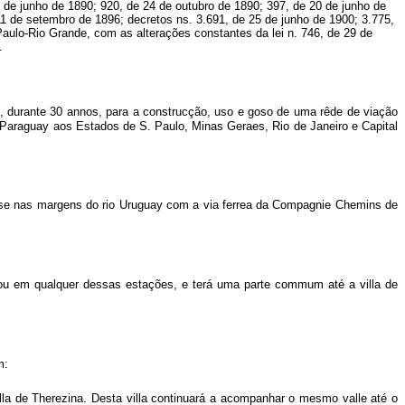
 de junho de 1890; 920, de 24 de outubro de 1890; 397, de 20 de junho de
11 de setembro de 1896; decretos ns. 3.691, de 25 de junho de 1900; 3.775,
ulo-Rio Grande, com as alterações constantes da lei n. 746, de 29 de
.
o, durante 30 annos, para a construcção, uso e goso de uma rêde de viação
o Paraguay aos Estados de S. Paulo, Minas Geraes, Rio de Janeiro e Capital
car-se nas margens do rio Uruguay com a via ferrea da Compagnie Chemins de
 ou em qualquer dessas estações, e terá uma parte commum até a villa de
m:
villa de Therezina. Desta villa continuará a acompanhar o mesmo valle até o