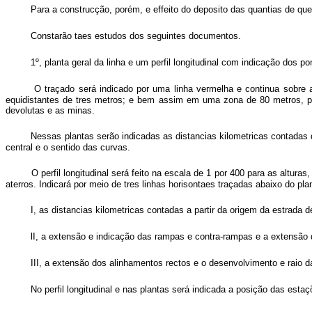
Para a construcção, porém, e effeito do deposito das quantias de que
Constarão taes estudos dos seguintes documentos.
1º, planta geral da linha e um perfil longitudinal com indicação dos 
O traçado será indicado por uma linha vermelha e continua sobre a
equidistantes de tres metros; e bem assim em uma zona de 80 metros, pel
devolutas e as minas.
Nessas plantas serão indicadas as distancias kilometricas contadas 
central e o sentido das curvas.
O perfil longitudinal será feito na escala de 1 por 400 para as altur
aterros. Indicará por meio de tres linhas horisontaes traçadas abaixo do p
I, as distancias kilometricas contadas a partir da origem da estrada de
lI, a extensão e indicação das rampas e contra-rampas e a extensão
III, a extensão dos alinhamentos rectos e o desenvolvimento e raio d
No perfil longitudinal e nas plantas será indicada a posição das est