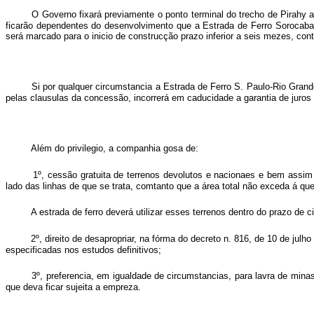
O Governo fixará previamente o ponto terminal do trecho de Pirahy a
ficarão dependentes do desenvolvimento que a Estrada de Ferro Sorocaba
será marcado para o inicio de construcção prazo inferior a seis mezes, con
Si por qualquer circumstancia a Estrada de Ferro S. Paulo-Rio Grande
pelas clausulas da concessão, incorrerá em caducidade a garantia de juros 
Além do privilegio, a companhia gosa de:
1º, cessão gratuita de terrenos devolutos e nacionaes e bem ass
lado das linhas de que se trata, comtanto que a área total não exceda á qu
A estrada de ferro deverá utilizar esses terrenos dentro do prazo de 
2º, direito de desapropriar, na fórma do decreto n. 816, de 10 de jul
especificadas nos estudos definitivos;
3º, preferencia, em igualdade de circumstancias, para lavra de min
que deva ficar sujeita a empreza.