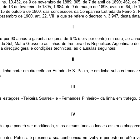
ns. 10.432, de 9 de novembro de 1889; 305, de 7 de abril de 1890; 462, de 7
, de 13 de fevereiro de 1895; 1.984, de 9 de março de 1895; aviso n. 64, de 
e 15 de outubro de 1900, das concessões da Companhia Estrada de Ferro S. Pa
dezembro de 1900, art. 22, VII, a que se refere o decreto n. 3.947, desta data
I
o por 90 annos e garantia de juros de 6 % (seis por cento) em ouro, ao ann
e do Sul, Matto Grosso e as linhas de fronteira das Republicas Argentina e d
 á direcção geral e condições technicas, as clausulas seguintes:
II
, em linha norte em direcção ao Estado de S. Paulo, e em linha sul a entron
.
III
s estações «Teixeira Soares» e «Fernandes Pinheiro» da linha em trafego,
IV
do, que poderá ser modificado, si as circumstancias locaes assim o obrigare
o rio dos Patos até proximo a sua confluencia no Ivahy e por este rio até a 