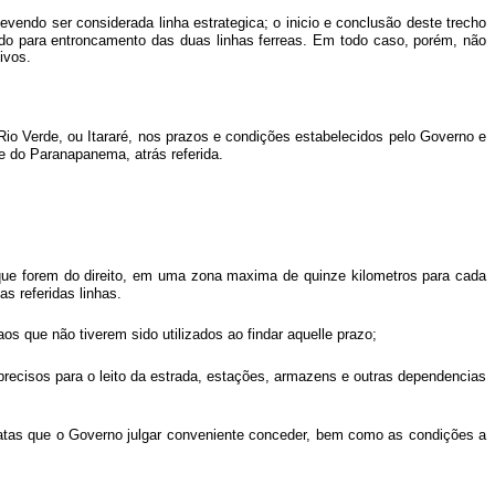
vendo ser considerada linha estrategica; o inicio e conclusão deste trecho
do para entroncamento das duas linhas ferreas. Em todo caso, porém, não
ivos.
 Rio Verde, ou Itararé, nos prazos e condições estabelecidos pelo Governo e
le do Paranapanema, atrás referida.
ue forem do direito, em uma zona maxima de quinze kilometros para cada
s referidas linhas.
os que não tiverem sido utilizados ao findar aquelle prazo;
m precisos para o leito da estrada, estações, armazens e outras dependencias
 datas que o Governo julgar conveniente conceder, bem como as condições a