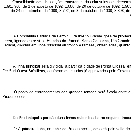
Consolidação das disposições constantes das clausulas dos decretos 
1891; 968, de 1 de agosto de 1892; 1.088, de 20 de outubro de 1892; 1.963
de 24 de setembro de 1900; 3.792, de 8 de outubro de 1900; 3.808, d
A Companhia Estrada de Ferro S. Paulo-Rio Grande gosa de privilegi
ferrea, ligando entre si os Estados do Paraná, Santa Catharina, Rio Grand
Federal, dividida em linha principal ou tronco e ramaes, observadas, quanto
A linha principal será dividida, a partir da cidade de Ponta Grossa
Fer Sud-Ouest Brésiliens, conforme os estudos já approvados pelo Governo
O ponto de entroncamento dos grandes ramaes será fixado entre a
Prudentopolis.
De Prudentopolis partirão duas linhas subordinadas ao seguinte traça
1º A primeira linha, ao sahir de Prudentopolis, descerá pelo valle d