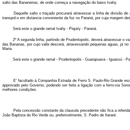
salto das Bananeiras, de onde começa a navegação do baixo Ivahy.
Daquelle salto o traçado procurará atravessar a linha de divisão d
transpol-o em distancia conveniente da foz no Paraná, por cuja margem des
Será este o grande ramal Ivahy - Piquiry - Paraná.
2º A segunda linha, partindo de Prudentopolis, deverá atravessar o va
das Bananas, por cujo valle descerá, atravessando pequenas aguas, já no p
Maria.
Será este o grande ramal - Prudentopolis - Guarapuava - Iguassú - P
E' facultado á Companhia Estrada de Ferro S. Paulo-Rio Grande escol
approvado pelo Governo, podendo ser feita a ligação com a ferro-via S
melhores condições.
Pela concessão constante da clausula precedente não fica a referida
João Baptista do Rio Verde ou, preferivelmente, S. Pedro de Itararé.