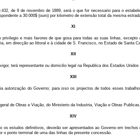
0.432, de 9 de novembro de 1889, será o que for necessario para o estabele
pondente a 30:000$ (ouro) por kilometro de extensão total da mesma estrad
XI
rivilegio e mais favores de que gosa para todas as suas linhas, excepto ga
ria, em direcção ao littoral e á cidade de S. Francisco, no Estado de Santa C
XII
gor, terá representante ou domicilio legal na Republica dos Estados Unidos 
XIII
ia autorização do Governo; para isso os projectos de todos esses trabal
geral de Obras e Viação, do Ministerio da Industria, Viação e Obras Publicas,
XIV
irão os estudos definitivos, deverão ser apresentados ao Governo em trech
 for o ponto terminal de uma das linhas da presente concessão.