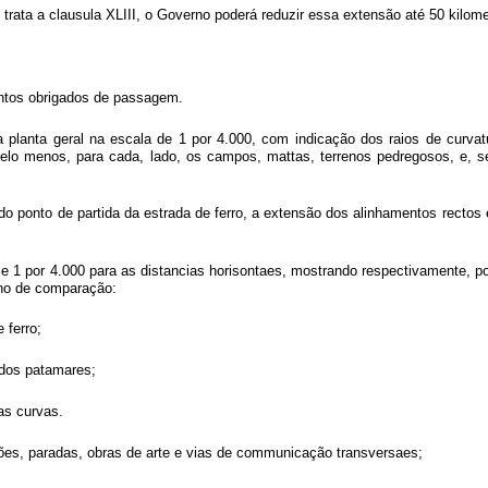
 trata a clausula XLIII, o Governo poderá reduzir essa extensão até 50 kilome
pontos obrigados de passagem.
 planta geral na escala de 1 por 4.000, com indicação dos raios de curvat
o menos, para cada, lado, os campos, mattas, terrenos pedregosos, e, semp
do ponto de partida da estrada de ferro, a extensão dos alinhamentos rectos 
as, e 1 por 4.000 para as distancias horisontaes, mostrando respectivamente, p
lano de comparação:
 ferro;
 dos patamares;
as curvas.
ações, paradas, obras de arte e vias de communicação transversaes;