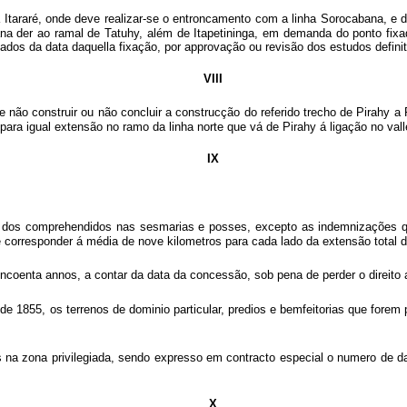
 Itararé, onde deve realizar-se o entroncamento com a linha Sorocabana, e de
na der ao ramal de Tatuhy, além de Itapetininga, em demanda do ponto fixa
tados da data daquella fixação, por approvação ou revisão dos estudos definit
VIII
 não construir ou não concluir a construcção do referido trecho de Pirahy a
para igual extensão no ramo da linha norte que vá de Pirahy á ligação no val
IX
im dos comprehendidos nas sesmarias e posses, excepto as indemnizações q
e corresponder á média de nove kilometros para cada lado da extensão total da
cincoenta annos, a contar da data da concessão, sob pena de perder o direito a
ho de 1855, os terrenos de dominio particular, predios e bemfeitorias que fore
as na zona privilegiada, sendo expresso em contracto especial o numero de
X