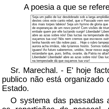
A poesia a que se refere
Seja um pallio de luz desdobrado sob a larga amplidão
destes céos este canto rebel, que o Passado vem rem
dos mais torpes labéos! Seja um hymno de gloria que f
de esperanças de um novo porvir! Com visões de tri
embale quem por elle luctando surgir! Liberdade! Liber
abre as azas sobre nós! Das luctas na tempestade dá
ouçamos tua voz! Nós nem cremos que escravos outr'
tenha havido em tão nobre paiz... Hoje o rubro lampej
aurora acha irmãos, não tyrannos hostis. Somos todo
iguaes! Ao futuro saberemos, unidos, levar nosso aug
estandarte que, puro, brilha, ovante, da Patria no altar!
Liberdade! Liberdade! abre as azas sobre nós! Das luc
na tempestade dá que ouçamos tua voz!
Sr. Marechal. - E' hoje fac
publico não está organizado
Estado.
O systema das passadas a