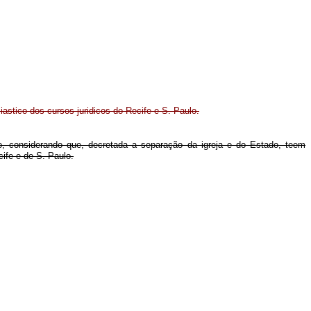
iastico dos cursos juridicos do Recife e S. Paulo.
, considerando que, decretada a separação da igreja e do Estado, teem
cife e de S. Paulo.