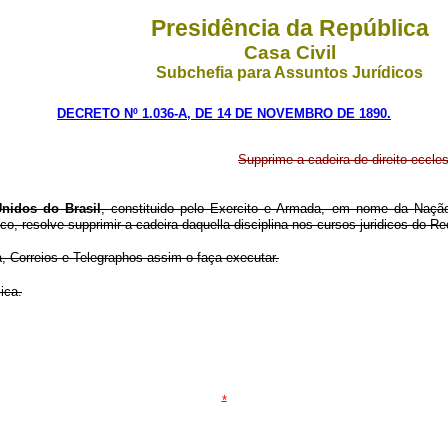
Presidência da República
Casa Civil
Subchefia para Assuntos Jurídicos
DECRETO Nº 1.036-A, DE 14 DE NOVEMBRO DE 1890.
Supprime a cadeira de direito eccles
nidos do Brasil
, constituido pelo Exercito e Armada, em nome da Nação
, resolve supprimir a cadeira daquella disciplina nos cursos juridicos do Re
 Correios e Telegraphos assim o faça executar.
ica.
*