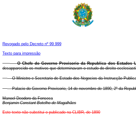
Revogado pelo Decreto nº 99.999
Texto para impressão
O Chefe do Governo Provisorio da Republica dos Estados U
desapparecido os motivos que determinavam o estudo do direito ecclesiastico
O Ministro e Secretario de Estado dos Negocios da Instrucção Publica,
Palacio do Governo Provisorio, 14 de novembro de 1890, 2º da Republ
Manoel Deodoro da Fonseca
Benjamin Constant Botelho de Magalhães
Este texto não substitui o publicado na CLIBR, de 1890