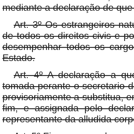
mediante a declaração de que t
Art. 3º Os estrangeiros na
de todos os direitos civis e p
desempenhar todos os cargo
Estado.
Art. 4º A declaração a qu
tomada perante o secretario 
provisoriamente a substitua, e
fim, e assignada pelo decl
representante da alludida cor