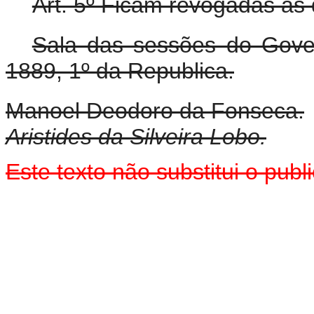
Art. 5º Ficam revogadas as 
Sala das sessões do Gove
1889, 1º da Republica.
Manoel Deodoro da Fonseca.
Aristides da Silveira Lobo.
Este texto não substitui o pub