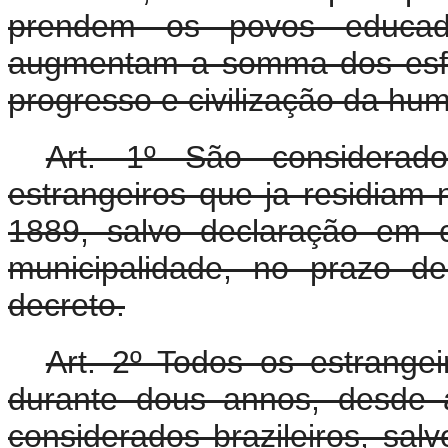
prendem os povos educad
augmentam a somma dos esfo
progresso e civilização da hum
Art. 1º São considerado
estrangeiros que ja residiam
1889, salvo declaração em co
municipalidade, no prazo d
decreto.
Art. 2º Todos os estrangei
durante dous annos, desde 
considerados brazileiros, sal