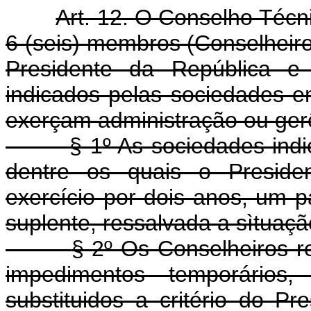
Art. 12. O Conselho Técni
6 (seis) membros (Conselheiros
Presidente da República e 
indicados pelas sociedades em 
exerçam administração ou ger
§ 1º As sociedades ind
dentre os quais o Preside
exercício por dois anos, um p
suplente, ressalvada a sìtuaçã
§ 2º Os Conselheiros 
impedimentos temporário
substituidos a critério do Pr