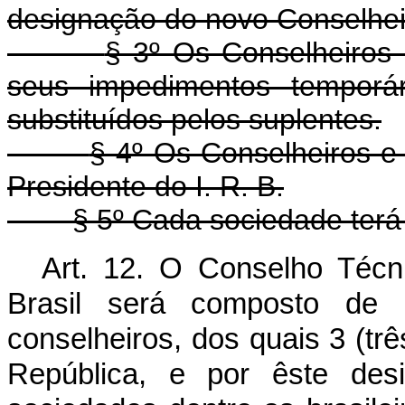
designação do novo Conselheir
§ 3º Os Conselheiros
seus impedimentos temporá
substituídos pelos suplentes.
§ 4º Os Conselheiros e
Presidente do I. R. B.
§ 5º Cada sociedade terá 
Art. 12. O Conselho Técn
Brasil será composto de 
conselheiros, dos quais 3 (trê
República, e por êste desi