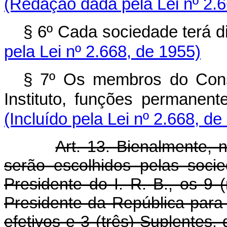
(Redação dada pela Lei nº 2.6
§ 6º Cada sociedade t
pela Lei nº 2.668, de 1955)
§ 7º Os membros do Cons
Instituto, funções pe
(Incluído pela Lei nº 2.668, de
Art. 13. Bienalmente,
serão escolhidos pelas soc
Presidente do I. R. B., os 9
Presidente da República para 
efetivos e 3 (três) Suplentes,