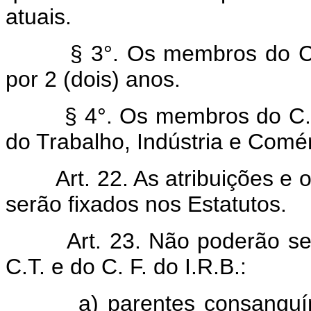
atuais.
§ 3°. Os membros do C.F. e
por 2 (dois) anos.
§ 4°. Os membros do C.F. t
do Trabalho, Indústria e Comér
Art. 22. As atribuições 
serão fixados nos Estatutos.
Art. 23. Não poderão s
C.T. e do C. F. do I.R.B.:
a) parentes consanguíneo