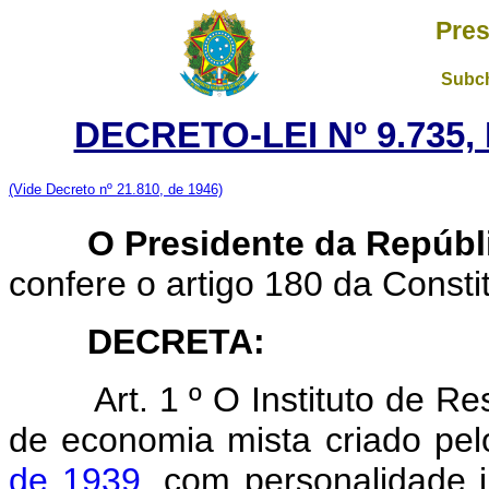
Pres
Subch
DECRETO-LEI Nº 9.735,
(Vide Decreto nº 21.810, de 1946)
O Presidente da Repúbl
confere o artigo 180 da Consti
DECRETA:
Art. 1 º O Instituto de Re
de economia mista criado pe
de 1939
. com personalidade j