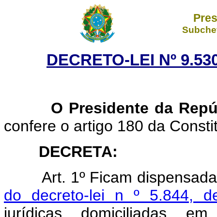
Pres
Subchef
DECRETO-LEI Nº 9.530
O Presidente da Repúb
confere o artigo 180 da Consti
DECRETA:
Art.
1º Ficam dispensada
do decreto-lei n º 5.844, 
jurídicas domiciliadas e