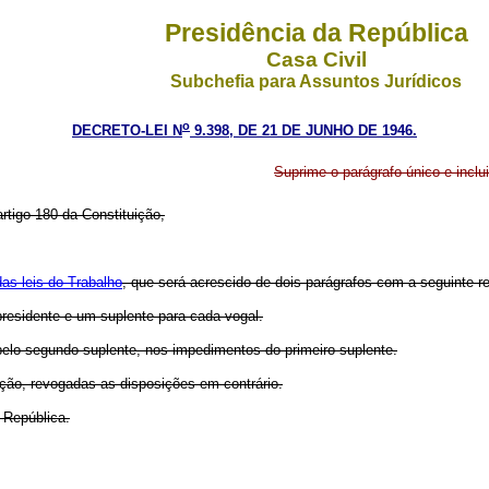
Presidência da República
Casa Civil
Subchefia para Assuntos Jurídicos
o
DECRETO-LEI N
9.398, DE 21 DE JUNHO DE 1946.
Suprime o parágrafo único e inclu
artigo 180 da Constituição,
das leis do Trabalho
, que será acrescido de dois parágrafos com a seguinte r
residente e um suplente para cada vogal.
 pelo segundo suplente, nos impedimentos do primeiro suplente.
cação, revogadas as disposições em contrário.
 República.