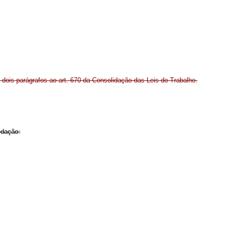
i dois parágrafos ao art. 670 da Consolidação das Leis do Trabalho.
edação: