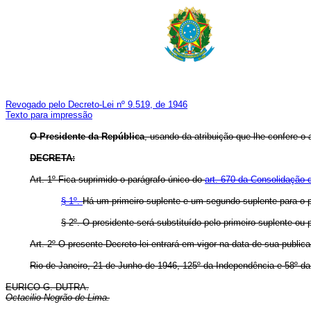
Revogado pelo Decreto-Lei nº 9.519, de 1946
Texto para impressão
O Presidente da República
, usando da atribuição que lhe confere o 
DECRETA:
Art. 1º Fica suprimido o parágrafo único do
art. 670 da Consolidação 
§ 1º.
Há um primeiro suplente e um segundo suplente para o p
§ 2º. O presidente será substituído pelo primeiro suplente ou
Art. 2º O presente Decreto-lei entrará em vigor na data de sua publi
Rio de Janeiro, 21 de Junho de 1946, 125º da Independência e 58º da
EURICO G. DUTRA.
Octacilio Negrão de Lima.