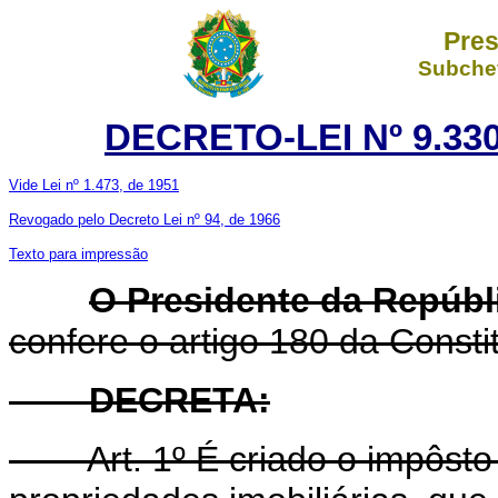
Pres
Subchef
DECRETO-LEI Nº 9.330
Vide Lei nº 1.473, de 1951
Revogado pelo Decreto Lei nº 94, de 1966
Texto para impressão
O Presidente da Repúbl
confere o artigo 180 da Consti
DECRETA:
Art. 1º É criado o impôst