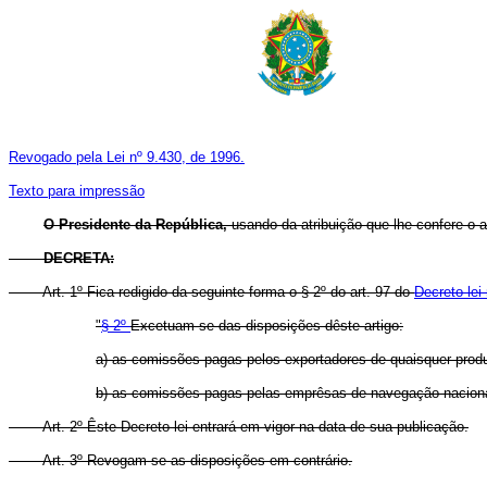
Revogado pela Lei nº 9.430, de 1996.
Texto para impressão
O Presidente da República,
usando da atribuição que lhe confere o a
DECRETA:
Art.
1º Fica redigido da seguinte forma o § 2º do art. 97 do
Decreto-lei
"
§ 2º
Excetuam-se das disposições dêste artigo:
a) as comissões pagas pelos exportadores de quaisquer produ
b) as comissões pagas pelas emprêsas de navegação nacionai
Art. 2º Êste Decreto-lei entrará em vigor na data de sua publicação.
Art. 3º Revogam-se as disposições em contrário.