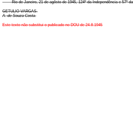
Rio de Janeiro, 21 de agôsto de 1945, 124º da Independência e 57º da
GETULIO VARGAS.
A. de Souza Costa.
Este texto não substitui o publicado no DOU de 24.8.1945