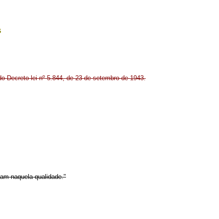
s
do Decreto-lei nº 5.844, de 23 de setembro de 1943.
tam naquela qualidade."