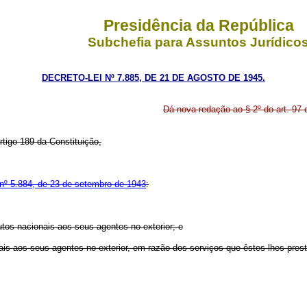
Presidência da República
Subchefia para Assuntos Jurídico
DECRETO-LEI Nº 7.885, DE 21 DE AGOSTO DE 1945.
Dá nova redação ao § 2º do art. 97 
rtigo 189 da Constituição,
 nº 5.884, de 23 de setembro de 1943
:
tos nacionais aos seus agentes no exterior; e
s aos seus agentes no exterior, em razão dos serviços que êstes lhes pres