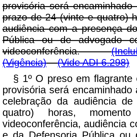
provisória será encaminhado 
prazo de 24 (vinte e quatro)
audiência com a presença do 
Pública ou de advogado co
videoconferência.
(Incl
(Vigência)
(Vide ADI 6.298)
§ 1º O preso em flagrante
provisória será encaminhado 
celebração da audiência de
quatro) horas, moment
videoconferência, audiência c
e da Defensoria Pública ou 