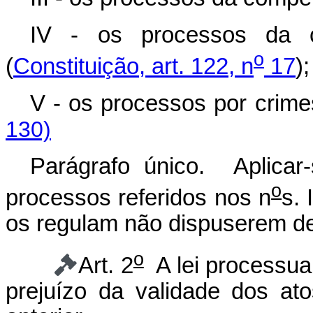
IV - os processos da co
o
(
Constituição, art. 122, n
17
);
V - os processos por c
130)
Parágrafo único. Aplicar-
o
processos referidos nos n
s. 
os regulam não dispuserem d
o
Art. 2
A lei processual
prejuízo da validade dos ato