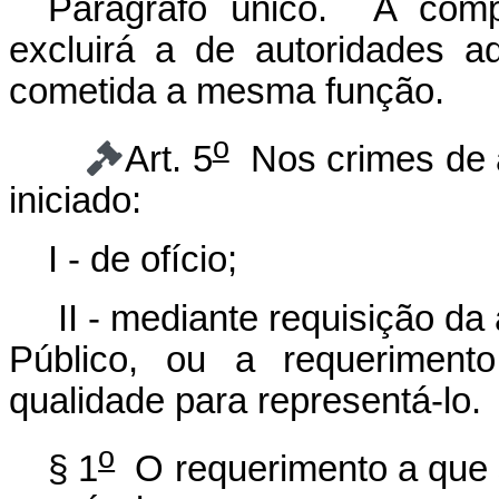
Parágrafo único. A compe
excluirá a de autoridades ad
cometida a mesma função.
o
Art. 5
Nos crimes de aç
iniciado:
I - de ofício;
II - mediante requisição da 
Público, ou a requeriment
qualidade para representá-lo.
o
§ 1
O requerimento a que s