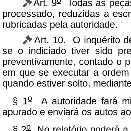
Art. 9
Todas as peças 
processado, reduzidas a escri
rubricadas pela autoridade.
Art. 10. O inquérito d
se o indiciado tiver sido pr
preventivamente, contado o pr
em que se executar a ordem 
quando estiver solto, mediante
o
§ 1
A autoridade fará min
apurado e enviará os autos ao
o
§ 2
No relatório poderá a 