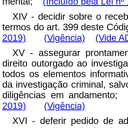
mental;
(Incluído pela Lei nº
XIV - decidir sobre o rece
termos do art. 399 deste Có
2019)
(Vigência)
(Vide A
XV - assegurar prontamen
direito outorgado ao investi
todos os elementos informat
da investigação criminal, sal
diligências em andament
2019)
(Vigência)
XVI - deferir pedido de a