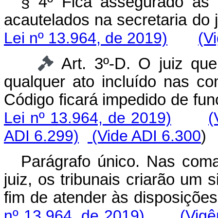
§ 4º Fica assegurado às
acautelados na secretaria do
Lei nº 13.964, de 2019)
(V
Art. 3º-D. O juiz que
qualquer ato incluído nas co
Código ficará impedido de f
Lei nº 13.964, de 2019)
(
ADI 6.299)
(Vide ADI 6.300
Parágrafo único. Nas com
juiz, os tribunais criarão um 
fim de atender às disposiçõ
nº 13.964, de 2019)
(Vigê