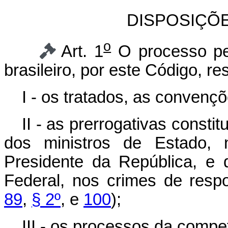
DISPOSIÇÕ
o
Art. 1
O processo pen
brasileiro, por este Código, r
I - os tratados, as convençõ
II - as prerrogativas consti
dos ministros de Estado,
Presidente da República, e 
Federal, nos crimes de respo
89
,
§ 2º
, e
100
);
III - os processos da compet