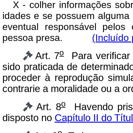
X - colher informações sobr
idades e se possuem alguma d
eventual responsável pelos 
pessoa presa.
(Incluído
o
Art. 7
Para verificar 
sido praticada de determinado
proceder à reprodução simul
contrarie a moralidade ou a o
o
Art. 8
Havendo prisã
disposto no
Capítulo II do Títu
o