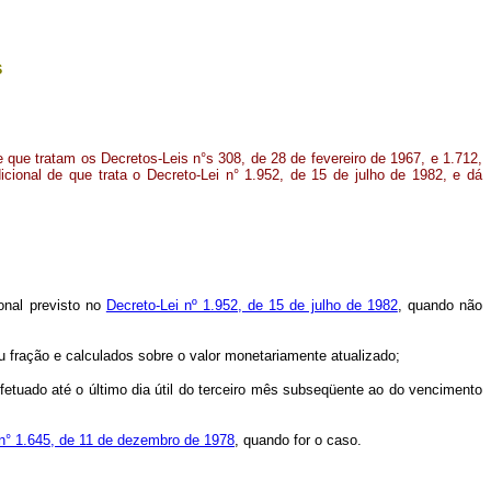
s
e que tratam os Decretos-Leis n°s 308, de 28 de fevereiro de 1967, e 1.712,
ional de que trata o Decreto-Lei n° 1.952, de 15 de julho de 1982, e dá
ional previsto no
Decreto-Lei nº 1.952, de 15 de julho de 1982
, quando não
 fração e calculados sobre o valor monetariamente atualizado;
tuado até o último dia útil do terceiro mês subseqüente ao do vencimento
i n° 1.645, de 11 de dezembro de 1978
, quando for o caso.