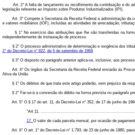
Art. 2° A falta de lançamento ou recolhimento da contribuição e do adicion
legislação referente ao Imposto sobre Produtos Industrializados (IPI).
Art. 3° Compete à Secretaria da Receita Federal a administração da co
e valores mobiliários (IOF), incluídas as atividades de arrecadação, tributaç
§ 1° No exercício das atribuições que lhe são transferidas na form
independentemente de instauração de processo.
§ 2° O processo administrativo de determinação e exigência dos tributos
2° do Decreto-Lei n° 822, de 5 de setembro de 1969
.
§ 3° O disposto no parágrafo anterior aplica-se, inclusive, aos processo
Art. 4° Os órgãos da Secretaria da Receita Federal enviarão às Procurador
Ativa da União.
§ 1° Os débitos de que trata este artigo poderão, sem prejuízo da respec
§ 2° Far-se-á a conversão do débito na forma prevista no parágrafo pr
Art. 5° O § 17 do art. 11, do Decreto-Lei n° 352, de 17 de junho de 19
"Art 11. ...............................................................................
17.
O valor de cada parcela mensal, por ocasião de pagamento
Art. 6° O art. 1° do Decreto-Lei n° 1.793, de 23 de junho de 1980, pa