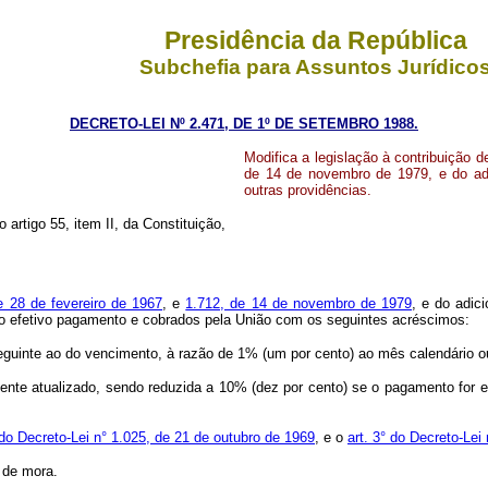
Presidência da República
Subchefia para Assuntos Jurídico
DECRETO-LEI Nº 2.471, DE 1º DE SETEMBRO 1988.
Modifica a legislação à contribuição d
de 14 de novembro de 1979, e do adic
outras providências.
 artigo 55, item II, da Constituição,
e 28 de fevereiro de 1967
, e
1.712, de 14 de novembro de 1979
, e do adic
do efetivo pagamento e cobrados pela União com os seguintes acréscimos:
guinte ao do vencimento, à razão de 1% (um por cento) ao mês calendário ou
e atualizado, sendo reduzida a 10% (dez por cento) se o pagamento for efe
 do Decreto-Lei n° 1.025, de 21 de outubro de 1969
, e o
art. 3° do Decreto-Le
 de mora.