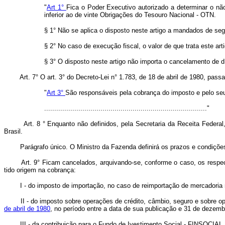
"
Art 1°
Fica o Poder Executivo autorizado a determinar o não
inferior ao de vinte Obrigações do Tesouro Nacional - OTN.
§ 1° Não se aplica o disposto neste artigo a mandados de se
§ 2° No caso de execução fiscal, o valor de que trata este ar
§ 3° O disposto neste artigo não importa o cancelamento de dív
Art. 7° O art. 3° do Decreto-Lei n° 1.783, de 18 de abril de 1980, pass
"
Art 3°
São responsáveis pela cobrança do imposto e pelo seu
................................................................................."
Art. 8
° Enquanto não definidos, pela Secretaria da Receita Feder
Brasil.
Parágrafo único. O Ministro da Fazenda definirá os prazos e condições d
Art. 9° Ficam cancelados, arquivando-se, conforme o caso, os respectiv
tido origem na cobrança:
I - do imposto de importação, no caso de reimportação de mercadoria na
II - do imposto sobre operações de crédito, câmbio, seguro e sobre opera
de abril de 1980
, no período entre a data de sua publicação e 31 de dezemb
III - da contribuição para o Fundo de Ivestimento Social - FINSOCIAL, 