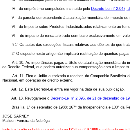
IV - do empréstimo compulsório instituído pelo
Decreto-Lei n° 2.047, 
V - da parcela correspondente à atualização monetária do imposto de r
VI - do Imposto sobre Produtos Industrializados relativamente ao fornec
VII - do imposto de renda arbitrado com base exclusivamente em valore
§ 1° Os autos das execuções fiscais relativas aos débitos de que trata e
2° O disposto neste artigo não implicará restituição de quantias pagas,
Art.
10. As importâncias pagas a título de atualização monetária do i
da Receita Federal, que poderá autorizar sua compensação com o Imposto 
Art. 11. Fica a União autorizada a receber, da Companhia Brasileira de 
Nacional, em operação de crédito externo.
Art. 12. Este Decreto-Lei entra em vigor na data de sua publicação.
Art. 13. Revogam-se o
Decreto-Lei n° 2.395, de 21 de dezembro de 1
Brasília, 1° de setembro de 1988; 167° da Independência e 100° da Re
JOSÉ SARNEY
Mailson Ferreira da Nobréga
Este texto não substitui o publicado no DOU de 2.9.1988 e
retificado em 5.