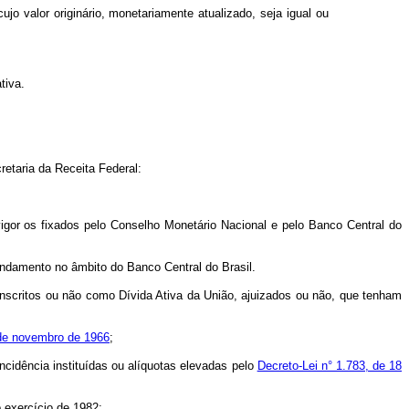
o valor originário, monetariamente atualizado, seja igual ou
tiva.
etaria da Receita Federal:
igor os fixados pelo Conselho Monetário Nacional e pelo Banco Central do
ndamento no âmbito do Banco Central do Brasil.
scritos ou não como Dívida Ativa da União, ajuizados ou não, que tenham
8 de novembro de 1966
;
cidência instituídas ou alíquotas elevadas pelo
Decreto-Lei n° 1.783, de 18
o exercício de 1982;