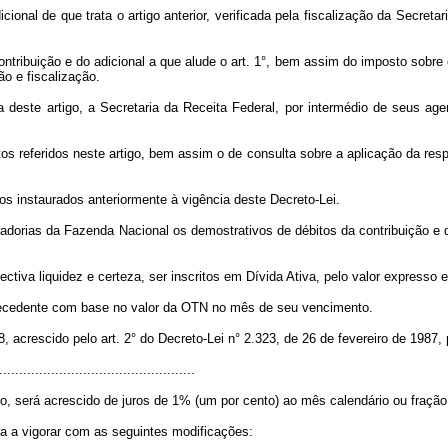
al de que trata o artigo anterior, verificada pela fiscalização da Secretari
ntribuição e do adicional a que alude o art. 1°, bem assim do imposto sobre 
ão e fiscalização.
a deste artigo, a Secretaria da Receita Federal, por intermédio de seus ag
 referidos neste artigo, bem assim o de consulta sobre a aplicação da resp
s instaurados anteriormente à vigência deste Decreto-Lei.
ias da Fazenda Nacional os demostrativos de débitos da contribuição e do a
tiva liquidez e certeza, ser inscritos em Dívida Ativa, pelo valor expresso
ecedente com base no valor da OTN no mês de seu vencimento.
68, acrescido pelo art. 2° do Decreto-Lei n° 2.323, de 26 de fevereiro de 1987
................................................
, será acrescido de juros de 1% (um por cento) ao mês calendário ou fração
ssa a vigorar com as seguintes modificações: