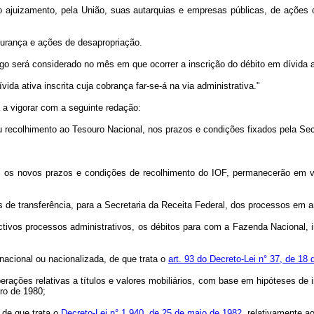
 ajuizamento, pela União, suas autarquias e empresas públicas, de ações cuj
gurança e ações de desapropriação.
tigo será considerado no mês em que ocorrer a inscrição do débito em dívida a
ida ativa inscrita cuja cobrança far-se-á na via administrativa."
a a vigorar com a seguinte redação:
 recolhimento ao Tesouro Nacional, nos prazos e condições fixados pela Secr
al, os novos prazos e condições de recolhimento do IOF, permanecerão em v
e transferência, para a Secretaria da Receita Federal, dos processos em a
os processos administrativos, os débitos para com a Fazenda Nacional, in
cional ou nacionalizada, de que trata o
art. 93 do Decreto-Lei n° 37, de 1
ções relativas a títulos e valores mobiliários, com base em hipóteses de in
ro de 1980;
de que trata o
Decreto-Lei n° 1.940, de 25 de maio de 1982
, relativamente a