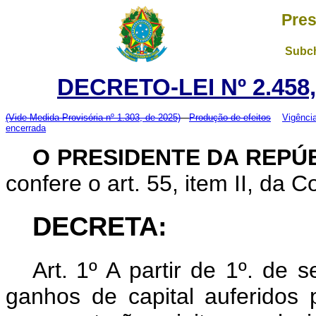
Pres
Subch
DECRETO-LEI Nº 2.458
(Vide Medida Provisória nº 1.303, de 2025)
Produção de efeitos
Vigênci
encerrada
O PRESIDENTE DA REPÚ
confere o art. 55, item II, da C
DECRETA:
Art.
1º A partir de 1º. de 
ganhos de capital auferidos 