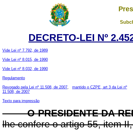
Pres
Subch
DECRETO-LEI Nº 2.452
Vide Lei nº 7.792, de 1989
Vide Lei nº 8.015, de 1990
Vide Lei nº 8.032, de 1990
Regulamento
Revogado pela Lei nº 11.508, de 2007
,
mantido o CZPE, art 3 da Lei nº
11.508, de 2007
Texto para impressão
O PRESIDENTE DA REP
lhe confere o artigo 55, item II