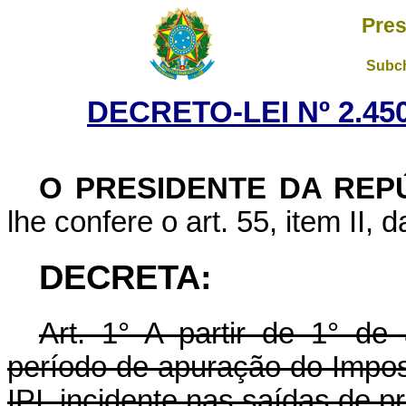
Pres
Subch
DECRETO-LEI Nº 2.450
O PRESIDENTE DA REP
lhe confere o art. 55, item II, 
DECRETA:
Art. 1° A partir de 1° de
período de apuração do Impost
IPI, incidente nas saídas de 