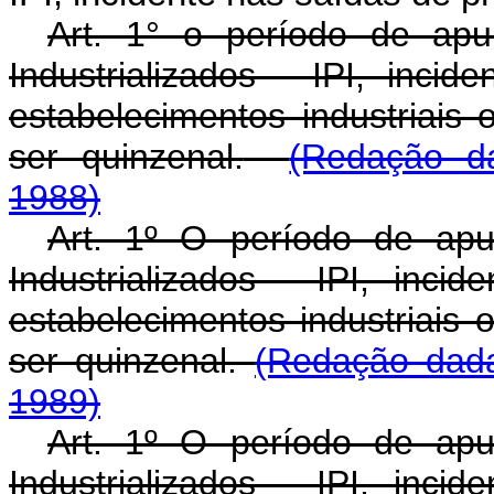
Art. 1° o período de ap
Industrializados - IPI, inci
estabelecimentos industriais 
ser quinzenal.
(Redação da
1988)
Art. 1º O período de ap
Industrializados - IPI, inc
estabelecimentos industriais 
ser quinzenal.
(Redação dada
1989)
Art. 1º O período de ap
Industrializados - IPI, inc