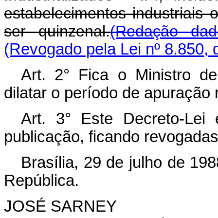
estabelecimentos industriais 
ser quinzenal.
(Redação dad
(Revogado pela Lei nº 8.850, 
Art. 2° Fica o Ministro 
dilatar o período de apuração r
Art. 3° Este Decreto-Lei
publicação, ficando revogadas
Brasília, 29 de julho de 19
República.
JOSÉ SARNEY