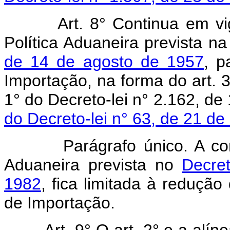
Art.
8° Continua em v
Política Aduaneira prevista n
de 14 de agosto de 1957
, p
Importação, na forma do art. 3°
1° do Decreto-lei n° 2.162, d
do Decreto-lei n° 63, de 21 d
Parágrafo único. A compe
Aduaneira prevista no
Decre
1982
, fica limitada à redução
de Importação.
Art.
9° O art. 2° e a alín