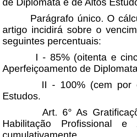
de Diplomata e de Altos Estud
Parágrafo único. O cálculo 
artigo incidirá sobre o venci
seguintes percentuais:
I - 85% (oitenta e cinco 
Aperfeiçoamento de Diplomata
II - 100% (cem por cent
Estudos.
Art.
6° As Gratifica
Habilitação Profissional 
cumulativamente.