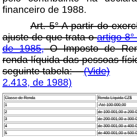
financeiro de 1988.
Art. 5° A partir do exer
ajuste de que trata o
artigo 8
de 1985,
O Imposto de Rend
renda líquida das pessoas fís
seguinte tabela:
(Vide)
2.413, de 1988)
Classe
de Renda
Renda Líquida CZ$
1
Até 100.000,00
2
de 100.001,00 a 200.
3
de 200.001,00 a 300.
4
de 300.001,00 a 400.
5
de 400.001,00 a 500.