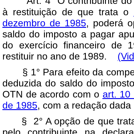
Art.
4° O contribuinte d
à restituição de que trata o
dezembro de 1985
, poderá o
saldo do imposto a pagar ap
do exercício financeiro de 
restituir no ano de 1989.
(Vi
§ 1° Para efeito da compen
deduzida do saldo do impost
OTN de acordo com o
art. 10
de 1985
, com a redação dada p
§ 2° A opção de que trata 
pelo contribuinte na decla