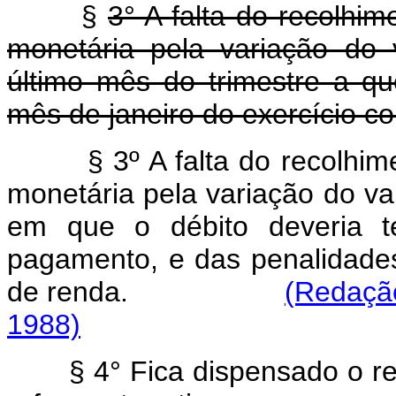
§
3° A falta do recolhi
monetária pela variação do 
último mês do trimestre a q
mês de janeiro do exercício c
§ 3º A falta do recolhi
monetária pela variação do va
em que o débito deveria 
pagamento, e das penalidades
de renda.
(Redação
1988)
§ 4° Fica dispensado o re