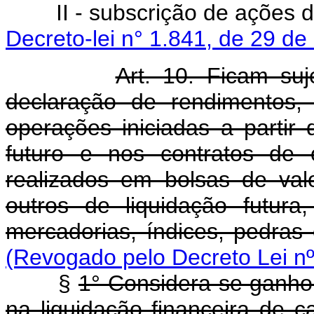
II - subscrição de ações d
Decreto-lei n° 1.841, de 29 d
Art. 10. Ficam su
declaração de rendimentos,
operações iniciadas a partir
futuro e nos contratos de
realizados em bolsas de va
outros de liquidação futura
mercadorias, índices, pedras
(Revogado pelo Decreto Lei nº
§
1° Considera-se ganho l
na liquidação financeira de 