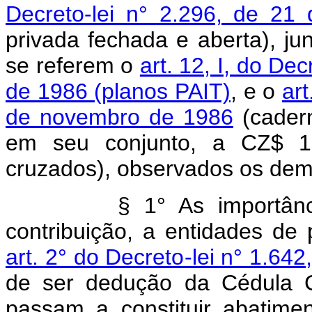
Decreto-lei n° 2.296, de 2
privada fechada e aberta), j
se referem o
art. 12, I, do De
de 1986 (planos PAIT)
, e o
art
de novembro de 1986
(cadern
em seu conjunto, a CZ$
15
cruzados), observados os dema
§ 1° As importân
contribuição, a entidades de
art. 2° do Decreto-lei n° 1.6
de ser dedução da Cédula C
passam a constituir abatimen