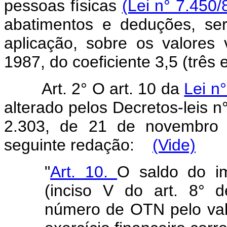
pessoas físicas
(Lei n° 7.450/8
abatimentos e deduções, ser
aplicação, sobre os valores 
1987, do coeficiente 3,5 (trê
Art. 2° O art. 10 da
Lei n
alterado pelos Decretos-leis n
2.303, de 21 de novembro 
seguinte redação:
(Vide)
"
Art. 10.
O saldo do im
(inciso V do art. 8° d
número de OTN pelo val