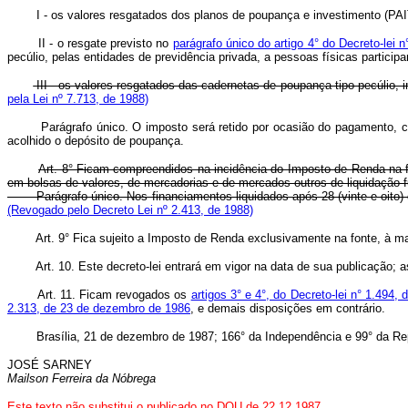
I - os valores resgatados dos planos de poupança e investimento (PAIT
II - o resgate previsto no
parágrafo único do artigo 4° do Decreto-lei
pecúlio, pelas entidades de previdência privada, a pessoas físicas participa
III - os valores resgatados das cadernetas de poupança tipo pecúlio, i
pela Lei nº 7.713, de 1988)
Parágrafo único. O imposto será retido por ocasião do pagamento, cré
acolhido o depósito de poupança.
Art. 8° Ficam compreendidos na incidência do Imposto de Renda na fon
em bolsas de valores, de mercadorias e de mercados outros de liquidação fut
Parágrafo único. Nos financiamentos liquidados após 28 (vinte e oito) dia
(Revogado pelo Decreto Lei nº 2.413, de 1988)
Art. 9° Fica sujeito a Imposto de Renda exclusivamente na fonte, à ma
Art. 10. Este decreto-lei entrará em vigor na data de sua publicação; a
Art. 11. Ficam revogados os
artigos 3° e 4°, do Decreto-lei n° 1.494
2.313, de 23 de dezembro de 1986
, e demais disposições em contrário.
Brasília, 21 de dezembro de 1987; 166° da Independência e 99° da Rep
JOSÉ SARNEY
Mailson Ferreira da Nóbrega
Este texto não substitui o publicado no DOU de 22.12.1987