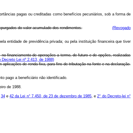
rtâncias pagas ou creditadas como benefícios pecuniários, sob a forma de
expurgados do valor acumulado dos rendimentos.
(Revogado
a entidade de previdência privada; ou pela instituição financeira que tiver
s no financiamento de operações a termo, de futuro e de opções, realizadas
 Decreto Lei nº 2.413, de 1988)
plicações de renda fixa, para fins de tributação na fonte e na declaração.
o pago a beneficiário não identificado.
eiro de 1988.
,
34
e
42 da Lei n° 7.450, de 23 de dezembro de 1985
, e
2° do Decreto-lei n°