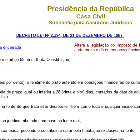
Presidência da República
Casa Civil
Subchefia para Assuntos Jurídicos
DECRETO-LEI Nº 2.394, DE 21 DE DEZEMBRO DE 1987.
Altera a legislação do Imposto de
a encerrada
curto prazo e dá outras providências
re o artigo 55, item II, da Constituição,
e 6% (seis por cento), o rendimento bruto auferido em operações financ
la de prazo igual ou inferior a 28 (vinte e oito) dias, contados da data de a
 fixa.
 na fonte de que trata este decreto-lei, bem como toda e qualquer incidênci
 jurídica tributada com base no lucro real;
 física, podendo o contribuinte optar pela tributação exclusiva na fonte;