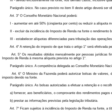
III - devido exclusivamente na fonte, nos demais casos, inclusive quando
Parágrafo único. No caso previsto no item II deste artigo deverá ser 
Art. 3° O Conselho Monetário Nacional poderá:
I - aumentar em até 50% (cinqüenta por cento) ou reduzir a alíquota menc
II - excluir da incidência do Imposto de Renda na fonte o rendimento brut
III - estabelecer alíquotas diferenciadas para tributação das operações,
Art. 4° A retenção do imposto de que trata o artigo 1° será efetivada p
Art. 5° Os resultados obtidos mensalmente por pessoas jurídicas fi
Imposto de Renda à mesma alíquota prevista no artigo 1°.
Parágrafo único. A competência delegada ao Conselho Monetário Nacion
Art. 6° O Ministro da Fazenda poderá autorizar bolsas de valores
imposto devido na fonte.
Parágrafo único. As bolsas autorizadas a efetuar a retenção e o recolh
a) fornecer, aos beneficiários, o comprovante dos rendimentos pagos e 
b) prestar as informações previstas pela legislação tributária.
Art. 7° Ficam sujeitos à incidência do Imposto de Renda na font