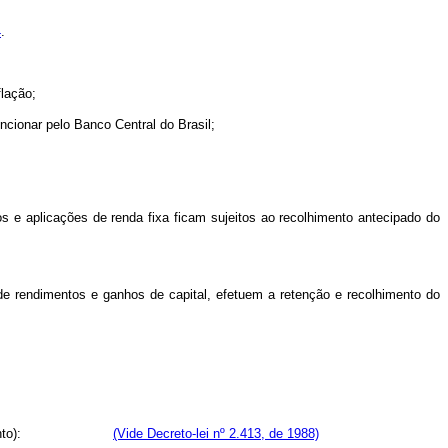
4
.
lação;
cionar pelo Banco Central do Brasil;
s e aplicações de renda fixa ficam sujeitos ao recolhimento antecipado do
de rendimentos e ganhos de capital, efetuem a retenção e recolhimento do
(vinte por cento):
(Vide Decreto-lei nº 2.413, de 1988)