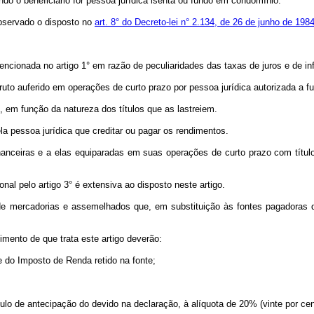
 o beneficiário for pessoa jurídica isenta ou fundo em condomínio.
observado o disposto no
art. 8° do Decreto-lei n° 2.134, de 26 de junho de 198
ionada no artigo 1° em razão de peculiaridades das taxas de juros e de inf
o auferido em operações de curto prazo por pessoa jurídica autorizada a fun
 em função da natureza dos títulos que as lastreiem.
ela pessoa jurídica que creditar ou pagar os rendimentos.
nanceiras e a elas equiparadas em suas operações de curto prazo com título
al pelo artigo 3° é extensiva ao disposto neste artigo.
, de mercadorias e assemelhados que, em substituição às fontes pagadoras 
imento de que trata este artigo deverão:
do Imposto de Renda retido na fonte;
e, a título de antecipação do devido na declaração, à alíquota de 20% 