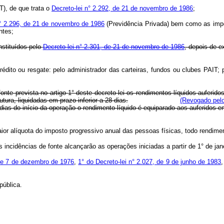
), de que trata o
Decreto-lei n° 2.292, de 21 de novembro de 1986
;
 n° 2.296, de 21 de novembro de 1986
(Previdência Privada) bem como as impo
ntes;
nstituídos pelo
Decreto-lei n° 2.301, de 21 de novembro de 1986
, depois de 
dito ou resgate: pelo administrador das carteiras, fundos ou clubes PAIT; pel
te prevista no artigo 1° deste decreto-lei os rendimentos líquidos auferido
ura, liquidadas em prazo inferior a 28 dias.
(Revogado pelo
s do início da operação o rendimento líquido é equiparado aos auferidos em a
ior alíquota do imposto progressivo anual das pessoas físicas, todo rendiment
s incidências de fonte alcançarão as operações iniciadas a partir de 1° de jan
, de 7 de dezembro de 1976
,
1° do Decreto-lei n° 2.027, de 9 de junho de 1983
ública.