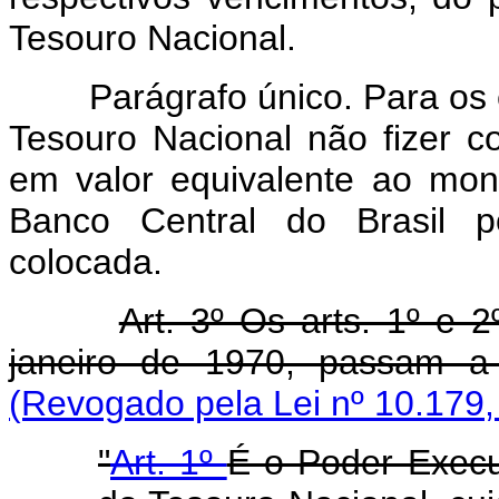
Tesouro Nacional.
Parágrafo único. Para os efe
Tesouro Nacional não fizer co
em valor equivalente ao mon
Banco Central do Brasil p
colocada.
Art. 3º Os arts. 1º e 
janeiro de 1970, passam a 
(Revogado pela Lei nº 10.179,
"
Art. 1º
É o Poder Execut