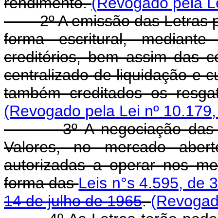
rendimento.
(Revogado pela Le
2º A emissão das Letras pr
forma escritural, mediante 
creditórios, bem assim das c
centralizado de liquidação e c
também creditados os resgat
(Revogado pela Lei nº 10.179,
3º A negociação das Letr
Valores, no mercado aberto
autorizadas a operar nos mer
forma das
Leis n°s 4.595, de
14 de julho de 1965
.
(Revogado