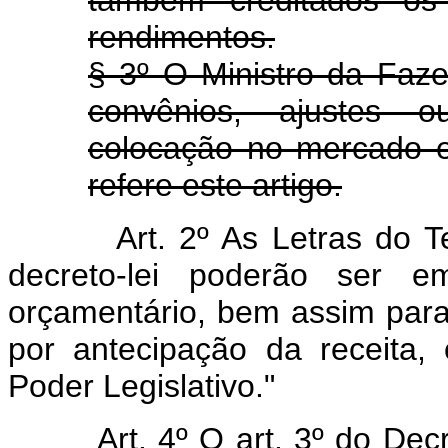
rendimentos.
§ 3º O Ministro da Faze
convênios, ajustes o
colocação no mercado e
refere este artigo.
Art. 2º As Letras do Tesou
decreto-lei poderão ser e
orçamentário, bem assim para
por antecipação da receita, 
Poder Legislativo."
Art. 4º O art. 3º do Dec