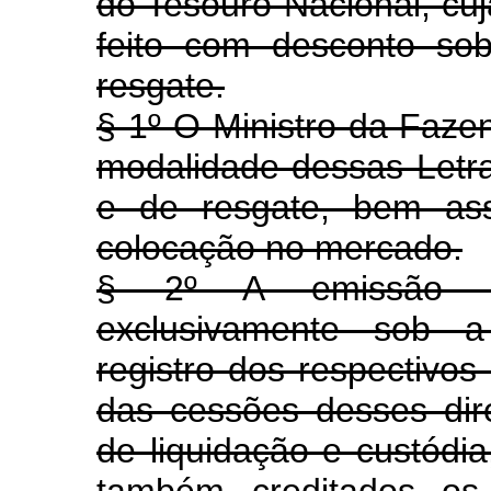
do Tesouro Nacional, cu
feito com desconto sob
resgate.
§ 1º O Ministro da Fazen
modalidade dessas Letras
e de resgate, bem as
colocação no mercado.
§ 2º A emissão da
exclusivamente sob a 
registro dos respectivos 
das cessões desses dire
de liquidação e custódia
também creditados os 