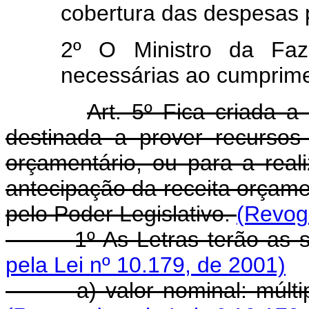
cobertura das despesas p
2º O Ministro da Faz
necessárias ao cumprimen
Art. 5º Fica criada a
destinada a prover recursos
orçamentário, ou para a real
antecipação da receita orçamen
pelo Poder Legislativo.
(Revog
1º As Letras terão as segu
pela Lei nº 10.179, de 2001)
a) valor nominal: múltiplo