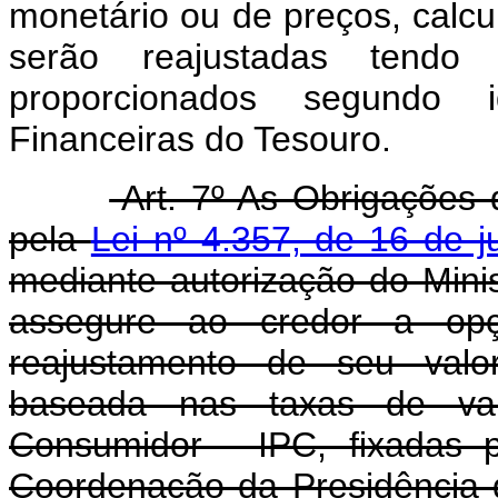
monetário ou de preços, calc
serão reajustadas tendo 
proporcionados segundo id
Financeiras do Tesouro.
Art. 7º As Obrigações 
pela
Lei nº 4.357, de 16 de 
mediante autorização do Mini
assegure ao credor a opçã
reajustamento de seu valo
baseada nas taxas de va
Consumidor - IPC, fixadas 
Coordenação da Presidência 