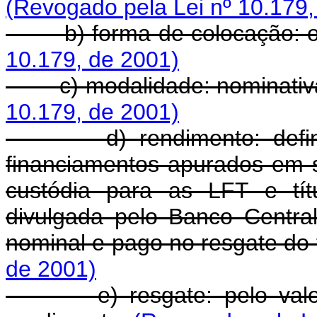
(Revogado pela Lei nº 10.179,
b) forma de colocação: ofe
10.179, de 2001)
c) modalidade: nominativa-
10.179, de 2001)
d) rendimento: definido
financiamentos apurados em s
custódia para as LFT e títu
divulgada pelo Banco Central
nominal e pago no resgate do t
de 2001)
e) resgate: pelo valor no