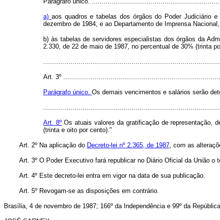
Parágrafo único. ...................................................................
a)
aos quadros e tabelas dos órgãos do Poder Judiciário e
dezembro de 1984, e ao Departamento de Imprensa Nacional, 
b) às tabelas de servidores especialistas dos órgãos da Admi
2.330, de 22 de maio de 1987, no percentual de 30% (trinta po
..........................................................................................
Art. 3º
................................................................................
Parágrafo único.
Os demais vencimentos e salários serão deter
..........................................................................................
Art. 8º
Os atuais valores da gratificação de representação, d
(trinta e oito por cento)."
Art.
2º Na aplicação do
Decreto-lei nº 2.365, de 1987
, com as alteraçõ
Art.
3º O Poder Executivo fará republicar no Diário Oficial da União o 
Art.
4º Este decreto-lei entra em vigor na data de sua publicação.
Art.
5º Revogam-se as disposições em contrário.
Brasília, 4 de novembro de 1987; 166º da Independência e 99º da República