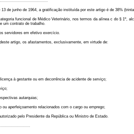
........................................
13 de junho de 1964, a gratificação instituída por este artigo é de 38% (trinta
ategoria funcional de Médico Veterinário, nos termos da alínea c do § 1º, al
 um contrato de trabalho.
os servidores em efetivo exercício.
 deste artigo, os afastamentos, exclusivamente, em virtude de:
, licença à gestante ou em decorrência de acidente de serviço;
viço;
respectivas autarquias;
nto ou aperfeiçoamento relacionados com o cargo ou emprego;
utorizado pelo Presidente da República ou Ministro de Estado.
..........................