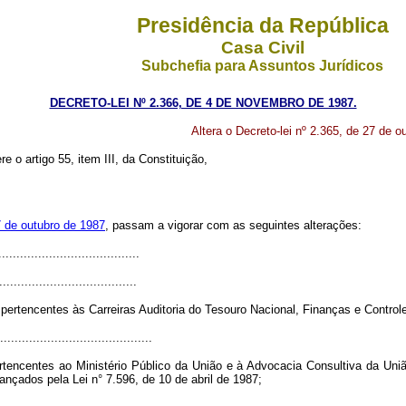
Presidência da República
Casa Civil
Subchefia para Assuntos Jurídicos
DECRETO-LEI Nº 2.366, DE 4 DE NOVEMBRO DE 1987.
Altera o Decreto-lei nº 2.365, de 27 de o
re o artigo 55, item III, da Constituição,
7 de outubro de 1987
, passam a vigorar com as seguintes alterações:
.......................................
......................................
 pertencentes às Carreiras Auditoria do Tesouro Nacional, Finanças e Contro
..........................................
ertencentes ao Ministério Público da União e à Advocacia Consultiva da União
ançados pela Lei n° 7.596, de 10 de abril de 1987;