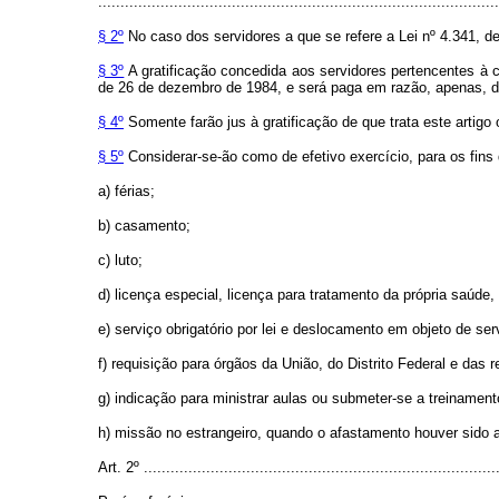
..........................................................................................
§ 2º
No caso dos servidores a que se refere a Lei nº 4.341, de 
§ 3º
A gratificação concedida aos servidores pertencentes à c
de 26 de dezembro de 1984, e será paga em razão, apenas, de
§ 4º
Somente farão jus à gratificação de que trata este artigo 
§ 5º
Considerar-se-ão como de efetivo exercício, para os fins
a) férias;
b) casamento;
c) luto;
d) licença especial, licença para tratamento da própria saúde
e) serviço obrigatório por lei e deslocamento em objeto de ser
f) requisição para órgãos da União, do Distrito Federal e das 
g) indicação para ministrar aulas ou submeter-se a treiname
h) missão no estrangeiro, quando o afastamento houver sido a
Art. 2º
...............................................................................