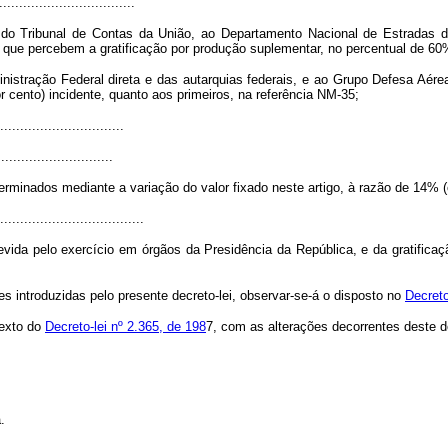
................................
 do Tribunal de Contas da União, ao Departamento Nacional de Estradas d
que percebem a gratificação por produção suplementar, no percentual de 60%
nistração Federal direta e das autarquias federais, e ao Grupo Defesa Aére
r cento) incidente, quanto aos primeiros, na referência NM-35;
...............................
............................
minados mediante a variação do valor fixado neste artigo, à razão de 14% (c
....................................
evida pelo exercício em órgãos da Presidência da República, e da gratific
es introduzidas pelo presente decreto-lei, observar-se-á o disposto no
Decreto
texto do
Decreto-lei nº 2.365, de 198
7, com as alterações decorrentes deste de
.