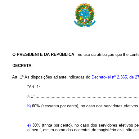
O
PRESIDENTE DA REPÚBLICA
, no uso da atribuição que lhe confe
DECRETA:
Art.
1º As disposições adiante indicadas do
Decreto-lei nº 2.365, de 2
"Art. 1º
..............................................................................
§ 1º ...................................................................................
b)
60% (sessenta por cento), no caso dos servidores efetivos
..........................................................................................
e)
30% (trinta por cento), no caso dos servidores efetivos p
alínea f, assim como dos docentes do magistério civil não alc