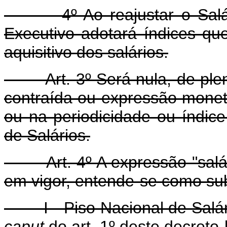
4º Ao reajustar o Salário
Executivo adotará índices q
aquisitivo dos salários.
Art. 3º Será nula, de pleno 
contraída ou expressão monet
ou na periodicidade ou índic
de Salários.
Art. 4º A expressão "salári
em vigor, entende-se como sub
I - Piso Nacional de Salári
caput
do art. 1º deste decreto-l