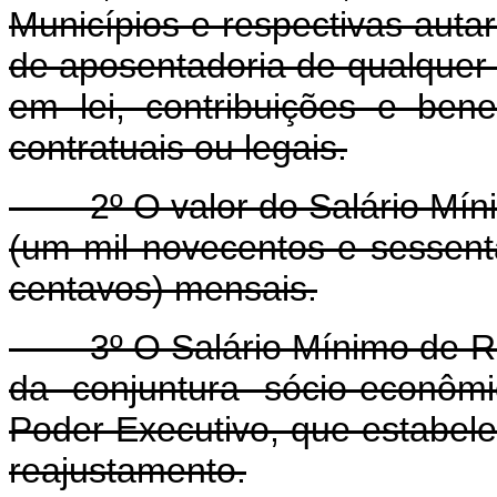
Municípios e respectivas auta
de aposentadoria de qualquer 
em lei, contribuições e bene
contratuais ou legais.
2º O valor do Salário Míni
(um mil novecentos e sessent
centavos) mensais.
3º O Salário Mínimo de Ref
da conjuntura sócio-econôm
Poder Executivo, que estabele
reajustamento.