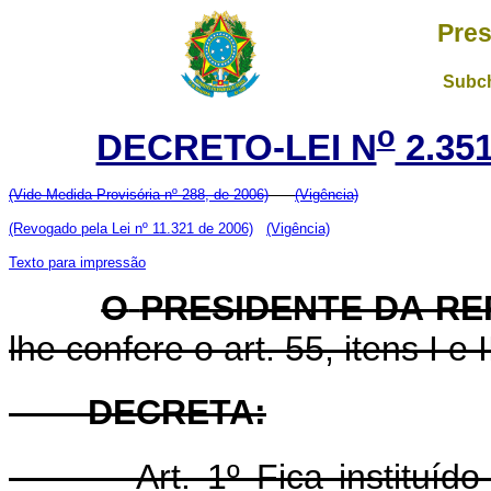
Pres
Subch
o
DECRETO-LEI N
2.35
(Vide Medida Provisória nº 288, de 2006)
(Vigência)
(Revogado pela Lei nº 11.321 de 2006)
(Vigência)
Texto para impressão
O
PRESIDENTE DA R
lhe confere o art. 55, itens I e 
DECRETA:
Art. 1º Fica instituído o 