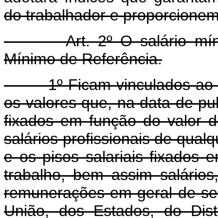
do trabalhador e proporcione
Art. 2º O salário mínimo
Mínimo de Referência.
1º Ficam vinculados ao Sal
os valores que, na data de pub
fixados em função do valor d
salários profissionais de qualq
e os pisos salariais fixados
trabalho, bem assim salários
remunerações em geral de serv
União, dos Estados, do Distr