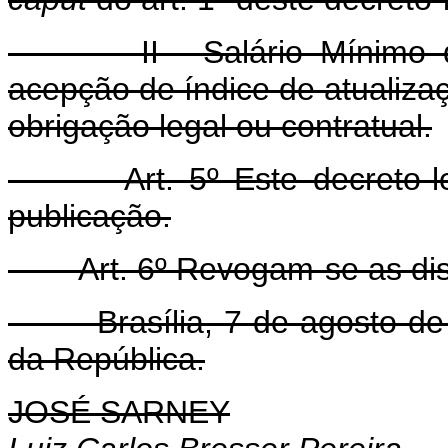
II - Salário Mínimo de R
acepção de índice de atualiza
obrigação legal ou contratual.
Art. 5º Este decreto-lei 
publicação.
Art. 6º Revogam-se as disp
Brasília, 7 de agosto de 1
da República.
JOSÉ SARNEY