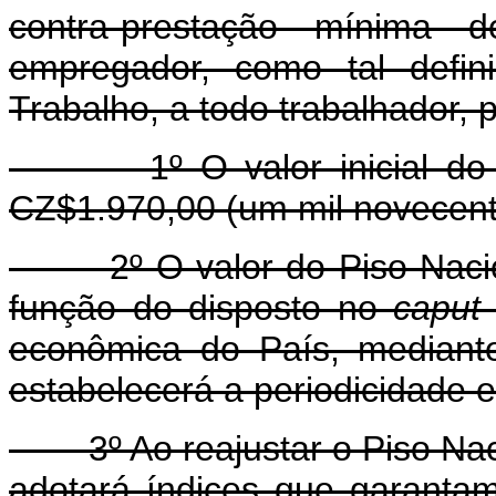
contra-prestação mínima 
empregador, como tal defin
Trabalho, a todo trabalhador, 
1º O valor inicial do Pis
CZ$1.970,00 (um mil novecent
2º O valor do Piso Naciona
função do disposto no
caput
econômica do País, mediant
estabelecerá a periodicidade e
3º Ao reajustar o Piso Nacio
adotará índices que garanta