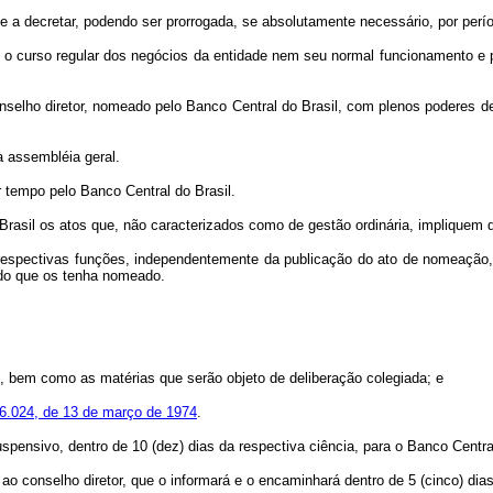
 decretar, podendo ser prorrogada, se absolutamente necessário, por períod
rá o curso regular dos negócios da entidade nem seu normal funcionamento e
nselho diretor, nomeado pelo Banco Central do Brasil, com plenos poderes d
 assembléia geral.
tempo pelo Banco Central do Brasil.
il os atos que, não caracterizados como de gestão ordinária, impliquem d
espectivas funções, independentemente da publicação do ato de nomeação, m
 do que os tenha nomeado.
em como as matérias que serão objeto de deliberação colegiada; e
° 6.024, de 13 de março de 1974
.
spensivo, dentro de 10 (dez) dias da respectiva ciência, para o Banco Central
 conselho diretor, que o informará e o encaminhará dentro de 5 (cinco) dias