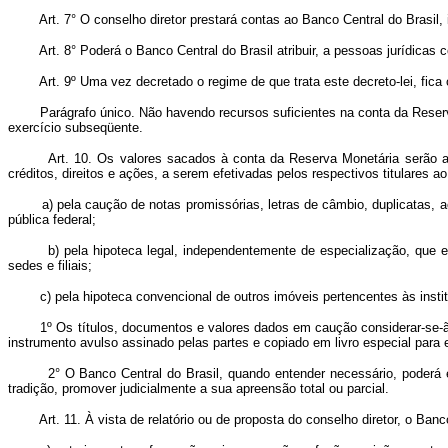
Art.
7° O conselho diretor prestará contas ao Banco Central do Brasil
Art.
8° Poderá o Banco Central do Brasil atribuir, a pessoas jurídicas 
Art.
9º Uma vez decretado o regime de que trata este decreto-lei, fica
Parágrafo único. Não havendo recursos suficientes na conta da Reserva Mo
exercício subseqüente.
Art.
10. Os valores sacados à conta da Reserva Monetária serão ap
créditos, direitos e ações, a serem efetivadas pelos respectivos titulares a
a) pela caução de notas promissórias, letras de câmbio, duplicatas, açõe
pública federal;
b) pela hipoteca legal, independentemente de especialização, que este d
sedes e filiais;
c) pela hipoteca convencional de outros imóveis pertencentes às institui
1º Os títulos, documentos e valores dados em caução considerar-se-ão tr
instrumento avulso assinado pelas partes e copiado em livro especial para 
2° O Banco Central do Brasil, quando entender necessário, poderá exig
tradição, promover judicialmente a sua apreensão total ou parcial.
Art.
11. À vista de relatório ou de proposta do conselho diretor, o Banc