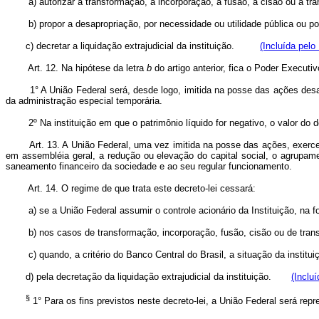
a) autorizar a transformação, a incorporação, a fusão, a cisão ou a trans
b) propor a desapropriação, por necessidade ou utilidade pública ou por i
c) decretar a liquidação extrajudicial da instituição.
(Incluída pelo
Art.
12. Na hipótese da letra
b
do artigo anterior, fica o Poder Executi
1° A União Federal será, desde logo, imitida na posse das ações desaprop
da administração especial temporária.
2º Na instituição em que o patrimônio líquido for negativo, o valor do depó
Art.
13. A União Federal, uma vez imitida na posse das ações, exercer
em assembléia geral, a redução ou elevação do capital social, o agrupam
saneamento financeiro da sociedade e ao seu regular funcionamento.
Art.
14. O regime de que trata este decreto-lei cessará:
a) se a União Federal assumir o controle acionário da Instituição, na for
b) nos casos de transformação, incorporação, fusão, cisão ou de transfer
c) quando, a critério do Banco Central do Brasil, a situação da institui
d) pela decretação da liquidação extrajudicial da instituição.
(Inclu
§
1° Para os fins previstos neste decreto-lei, a União Federal será repr