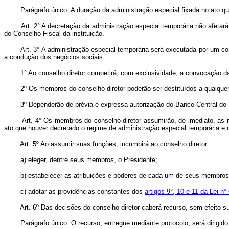
Parágrafo único. A duração da administração especial fixada no ato que a
Art.
2° A decretação da administração especial temporária não afeta
do Conselho Fiscal da instituição.
Art.
3° A administração especial temporária será executada por um co
a condução dos negócios sociais.
1° Ao conselho diretor competirá, com exclusividade, a convocação da
2º Os membros do conselho diretor poderão ser destituídos a qualquer 
3º Dependerão de prévia e expressa autorização do Banco Central do Bras
Art.
4° Os membros do conselho diretor assumirão, de imediato, as r
ato que houver decretado o regime de administração especial temporária e
Art.
5º Ao assumir suas funções, incumbirá ao conselho diretor:
a) eleger, dentre seus membros, o Presidente;
b) estabelecer as atribuições e poderes de cada um de seus membros, b
c) adotar as providências constantes dos
artigos 9°, 10 e 11 da Lei n
Art.
6º Das decisões do conselho diretor caberá recurso, sem efeito su
Parágrafo único. O recurso, entregue mediante protocolo, será dirigido ao