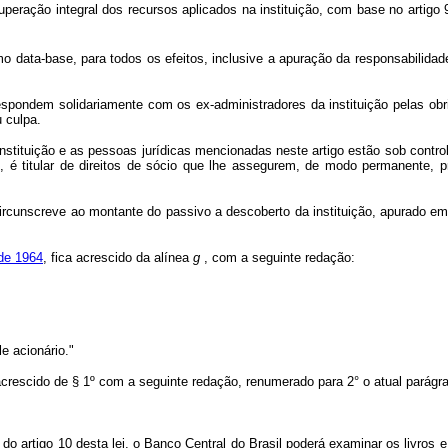
eração integral dos recursos aplicados na instituição, com base no artigo 9°
omo data-base, para todos os efeitos, inclusive a apuração da responsabilid
espondem solidariamente com os ex-administradores da instituição pelas ob
 culpa.
tituição e as pessoas jurídicas mencionadas neste artigo estão sob control
s, é titular de direitos de sócio que lhe assegurem, de modo permanente, p
cunscreve ao montante do passivo a descoberto da instituição, apurado em 
 de 1964
, fica acrescido da alínea
g
, com a seguinte redação:
le acionário."
 acrescido de § 1º com a seguinte redação, renumerado para 2° o atual parágra
II do artigo 10 desta lei, o Banco Central do Brasil poderá examinar os livr