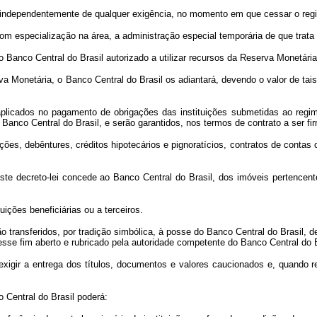
, independentemente de qualquer exigência, no momento em que cessar o regi
com especialização na área, a administração especial temporária de que trata 
 o Banco Central do Brasil autorizado a utilizar recursos da Reserva Monetár
netária, o Banco Central do Brasil os adiantará, devendo o valor de tais 
licados no pagamento de obrigações das instituições submetidas ao regime
o Banco Central do Brasil, e serão garantidos, nos termos de contrato a ser fir
s, debêntures, créditos hipotecários e pignoratícios, contratos de contas 
ecreto-lei concede ao Banco Central do Brasil, dos imóveis pertencentes 
ções beneficiárias ou a terceiros.
ansferidos, por tradição simbólica, à posse do Banco Central do Brasil, de
esse fim aberto e rubricado pela autoridade competente do Banco Central do B
ir a entrega dos títulos, documentos e valores caucionados e, quando r
o Central do Brasil poderá: