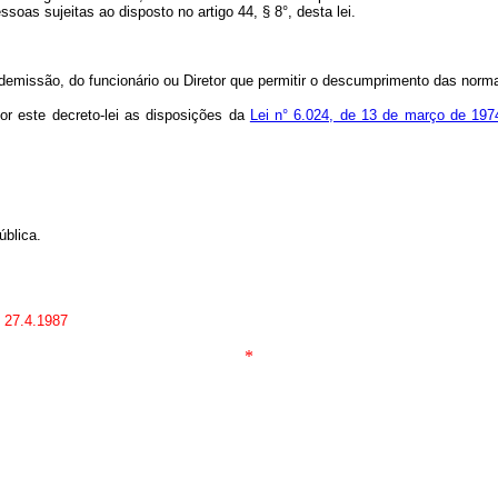
ssoas sujeitas ao disposto no artigo 44, § 8°, desta lei.
demissão, do funcionário ou Diretor que permitir o descumprimento das norm
or este decreto-lei as disposições da
Lei n° 6.024, de 13 de março de 197
blica.
m 27.4.1987
*