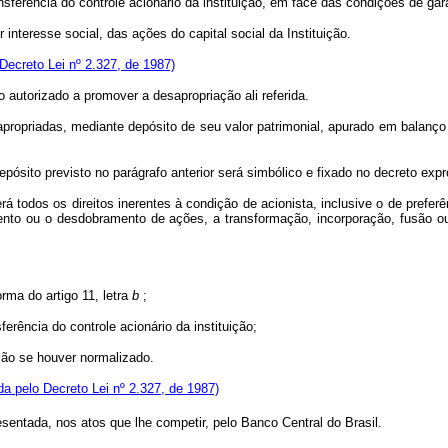
ferência do controle acionário da instituição, em face das condições de gar
nteresse social, das ações do capital social da Instituição.
 Decreto Lei nº 2.327, de 1987)
vo autorizado a promover a desapropriação ali referida.
riadas, mediante depósito de seu valor patrimonial, apurado em balanço le
sito previsto no parágrafo anterior será simbólico e fixado no decreto expro
á todos os direitos inerentes à condição de acionista, inclusive o de preferê
ento ou o desdobramento de ações, a transformação, incorporação, fusão o
ma do artigo 11, letra
b
;
ência do controle acionário da instituição;
ção se houver normalizado.
ída pelo Decreto Lei nº 2.327, de 1987)
esentada, nos atos que lhe competir, pelo Banco Central do Brasil.