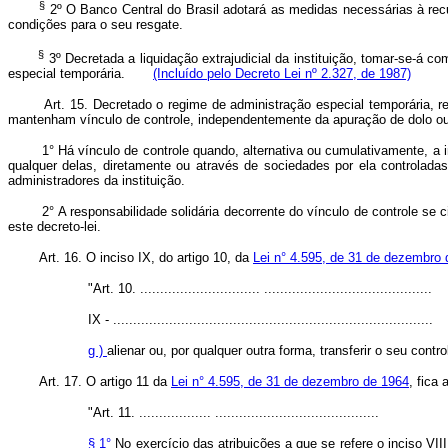
§
2º O Banco Central do Brasil adotará as medidas necessárias à recup
condições para o seu resgate.
§
3º Decretada a liquidação extrajudicial da instituição, tomar-se-á c
especial temporária.
(Incluído pelo Decreto Lei nº 2.327, de 1987)
Art.
15. Decretado o regime de administração especial temporária, r
mantenham vínculo de controle, independentemente da apuração de dolo ou
1° Há vínculo de controle quando, alternativa ou cumulativamente, a ins
qualquer delas, diretamente ou através de sociedades por ela controlada
administradores da instituição.
2° A responsabilidade solidária decorrente do vínculo de controle se cir
este decreto-lei.
Art.
16. O inciso IX, do artigo 10, da
Lei n° 4.595, de 31 de dezembro
"Art. 10. .............................. ..........................................
IX - ................................................................................
g )
alienar ou, por qualquer outra forma, transferir o seu contro
Art.
17. O artigo 11 da
Lei n° 4.595, de 31 de dezembro de 1964
, fica
"Art. 11. .................. .........................................
§ 1°
No exercício das atribuições a que se refere o inciso VI